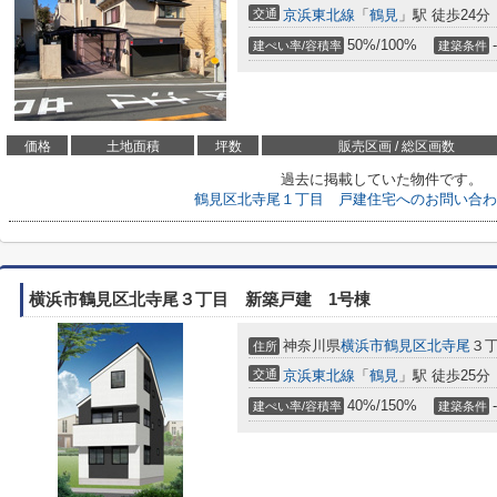
交通
京浜東北線
「
鶴見
」駅 徒歩24分
50%/100%
-
建ぺい率/容積率
建築条件
価格
土地面積
坪数
販売区画 / 総区画数
過去に掲載していた物件です。
鶴見区北寺尾１丁目 戸建住宅へのお問い合わ
横浜市鶴見区北寺尾３丁目 新築戸建 1号棟
神奈川県
横浜市鶴見区
北寺尾
３丁
住所
交通
京浜東北線
「
鶴見
」駅 徒歩25分
40%/150%
-
建ぺい率/容積率
建築条件