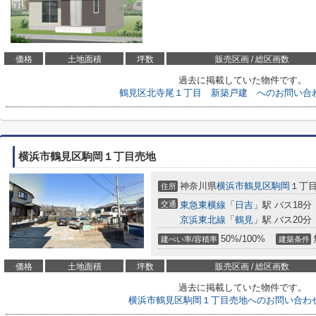
価格
土地面積
坪数
販売区画 / 総区画数
過去に掲載していた物件です。
鶴見区北寺尾１丁目 新築戸建 へのお問い合
横浜市鶴見区駒岡１丁目売地
神奈川県
横浜市鶴見区
駒岡
１丁
住所
交通
東急東横線
「
日吉
」駅 バス18分
京浜東北線
「
鶴見
」駅 バス20分
50%/100%
建ぺい率/容積率
建築条件
価格
土地面積
坪数
販売区画 / 総区画数
過去に掲載していた物件です。
横浜市鶴見区駒岡１丁目売地へのお問い合わ