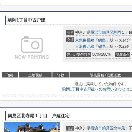
駒岡1丁目中古戸建
神奈川県
横浜市鶴見区
駒岡
１丁
住所
交通
東急東横線
「
綱島
」駅 バス14分
京浜東北線
「
鶴見
」駅 バス22分
50%/100%
-
建ぺい率/容積率
建築条件
価格
土地面積
坪数
販売区画 / 総区画数
過去に掲載していた物件です。
駒岡1丁目中古戸建へのお問い合わせは
鶴見区北寺尾１丁目 戸建住宅
神奈川県
横浜市鶴見区
北寺尾
１丁
住所