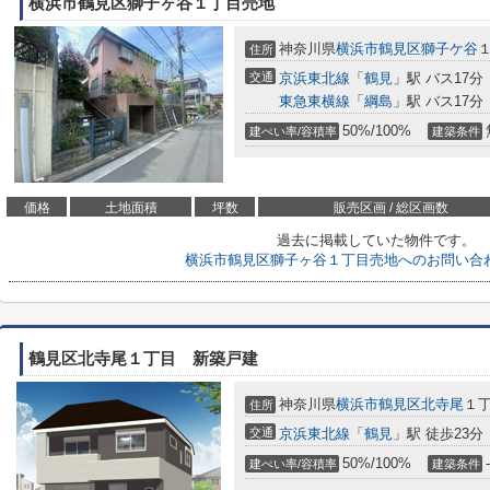
横浜市鶴見区獅子ヶ谷１丁目売地
神奈川県
横浜市鶴見区
獅子ケ谷
住所
交通
京浜東北線
「
鶴見
」駅 バス17分
東急東横線
「
綱島
」駅 バス17分
50%/100%
建ぺい率/容積率
建築条件
価格
土地面積
坪数
販売区画 / 総区画数
過去に掲載していた物件です。
横浜市鶴見区獅子ヶ谷１丁目売地へのお問い合
鶴見区北寺尾１丁目 新築戸建
神奈川県
横浜市鶴見区
北寺尾
１丁
住所
交通
京浜東北線
「
鶴見
」駅 徒歩23分
50%/100%
-
建ぺい率/容積率
建築条件