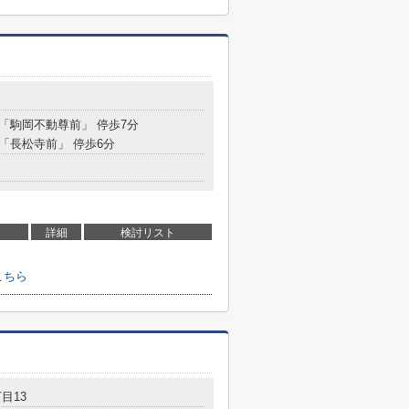
目
 「駒岡不動尊前」 停歩7分
 「長松寺前」 停歩6分
詳細
検討リスト
こちら
目13