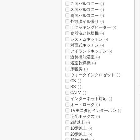
２面バルコニー
(-)
３面バルコニー
(-)
両面バルコニー
(-)
外観タイル張り
(-)
IHクッキングヒーター
(-)
食器洗い乾燥機
(-)
システムキッチン
(-)
対面式キッチン
(-)
アイランドキッチン
(-)
追焚機能浴室
(-)
浴室乾燥機
(-)
床暖房
(-)
ウォークインクロゼット
(-)
CS
(-)
BS
(-)
CATV
(-)
インターネット対応
(-)
オートロック
(-)
TVモニタ付インターホン
(-)
宅配ボックス
(-)
2階以上
(-)
10階以上
(-)
20階以上
(-)