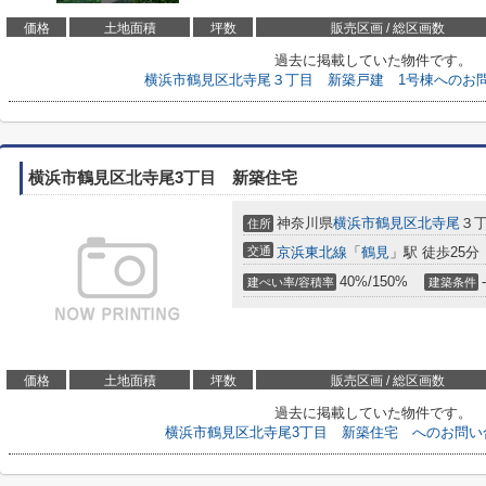
価格
土地面積
坪数
販売区画 / 総区画数
過去に掲載していた物件です。
横浜市鶴見区北寺尾３丁目 新築戸建 1号棟へのお
横浜市鶴見区北寺尾3丁目 新築住宅
神奈川県
横浜市鶴見区
北寺尾
３丁
住所
交通
京浜東北線
「
鶴見
」駅 徒歩25分
40%/150%
-
建ぺい率/容積率
建築条件
価格
土地面積
坪数
販売区画 / 総区画数
過去に掲載していた物件です。
横浜市鶴見区北寺尾3丁目 新築住宅 へのお問い