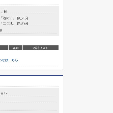
１丁目
 「池の下」 停歩6分
 「二つ池」 停歩9分
無
詳細
検討リスト
わせはこちら
目12