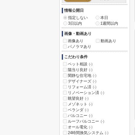
情報公開日
指定しない
本日
3日以内
1週間以内
画像・動画あり
画像あり
動画あり
パノラマあり
こだわり条件
ペット相談
(-)
陽当り良好
(-)
閑静な住宅地
(-)
デザイナーズ
(-)
リフォーム済
(-)
リノベーション済
(-)
眺望良好
(-)
メゾネット
(-)
ベランダ
(-)
バルコニー
(-)
ルーフバルコニー
(-)
オール電化
(-)
24時間換気システム
(-)