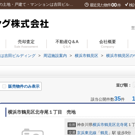
00
寺尾中学校周辺の物件一覧｜横浜市鶴見区の土地・戸建て・マンションは吉田ビルディング
最近見た物件
検
件
営
売却査定
不動産Q＆A
会社概要
Sale Assessment
Q＆A
Company
ンは吉田ビルディング
>
周辺施設案内
>
横浜市鶴見区
>
横浜市鶴見区の
並び順：
販売物件のみ表示
35
1-
該当公開件数
件
横浜市鶴見区北寺尾１丁目 売地
神奈川県
横浜市鶴見区
北寺尾
１丁
住所
交通
京浜東北線
「
鶴見
」駅 徒歩9分