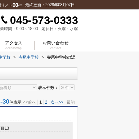
00
最終更新：2026年08月07日
討リスト
件
045-573-0333
業時間：9:00～18:00 定休日：火曜・水曜
アクセス
お問い合わせ
Accessmap
contact
中学校
>
寺尾中学校
>
寺尾中学校の近
表示件数：
30
件表示
<<前へ
1
2
次へ>>
最初
目13