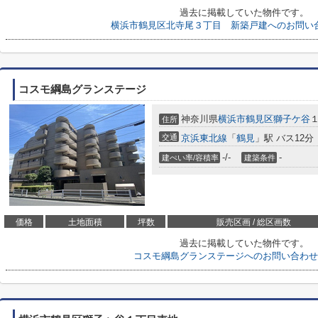
過去に掲載していた物件です。
横浜市鶴見区北寺尾３丁目 新築戸建へのお問い
コスモ綱島グランステージ
神奈川県
横浜市鶴見区
獅子ケ谷
１
住所
交通
京浜東北線
「
鶴見
」駅 バス12分
-/-
-
建ぺい率/容積率
建築条件
価格
土地面積
坪数
販売区画 / 総区画数
過去に掲載していた物件です。
コスモ綱島グランステージへのお問い合わせ