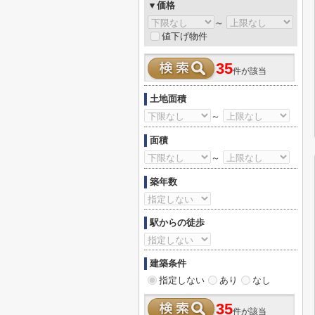
▼価格
～
値下げ物件
35
件が該当
土地面積
～
面積
～
築年数
駅からの徒歩
建築条件
指定しない
あり
なし
35
件が該当