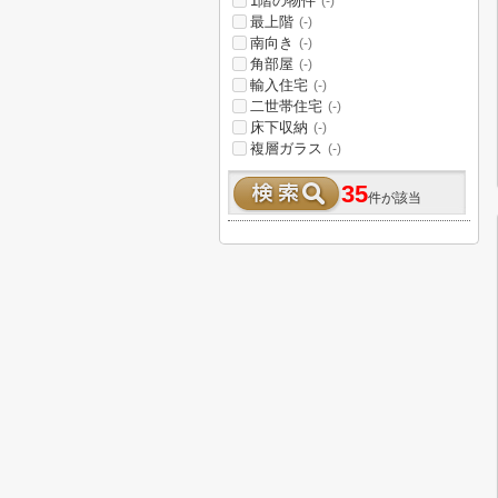
1階の物件
(-)
最上階
(-)
南向き
(-)
角部屋
(-)
輸入住宅
(-)
二世帯住宅
(-)
床下収納
(-)
複層ガラス
(-)
35
件が該当