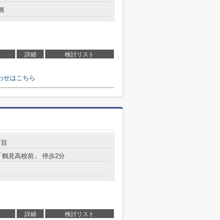
無
詳細
検討リスト
わせはこちら
丁目
「鶴見高校前」 停歩2分
詳細
検討リスト