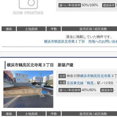
50%/100%
建ぺい率/容積率
建築条件
価格
土地面積
坪数
販売区画 / 総区画数
過去に掲載していた物件です。
横浜市鶴見区北寺尾１丁目 売地へのお問い合
横浜市鶴見区北寺尾３丁目 新築戸建
神奈川県
横浜市鶴見区
北寺尾
３
住所
交通
京浜東北線
「
鶴見
」駅 バス9分 
40%/80%
-
建ぺい率/容積率
建築条件
価格
土地面積
坪数
販売区画 / 総区画数