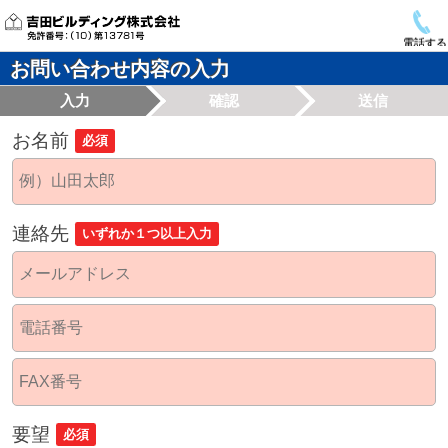
電話する
お問い合わせ内容の入力
入力
確認
送信
お名前
必須
連絡先
いずれか１つ以上入力
要望
必須