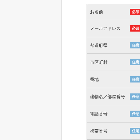
お名前
必須
メールアドレス
必須
都道府県
任意
市区町村
任意
番地
任意
建物名／部屋番号
任意
電話番号
任意
携帯番号
任意