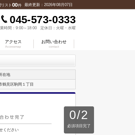
00
最終更新：2026年08月07日
討リスト
件
045-573-0333
業時間：9:00～18:00 定休日：火曜・水曜
アクセス
お問い合わせ
Accessmap
contact
所在地
市鶴見区駒岡１丁目
0
/
2
必須項目完了
せください