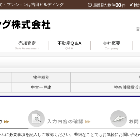
00
て・マンションは吉田ビルディング
最近見た物件
検
件
営
売却査定
不動産Q＆A
会社概要
Sale Assessment
Q＆A
Company
物件種別
中古一戸建
神奈川県横浜
ームに必要事項を記入しご確認ください。些細なことでもお気軽にお問い合わ