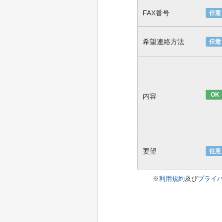
FAX番号
任意
希望連絡方法
任意
OK
内容
要望
任意
※
利用規約
及び
プライ