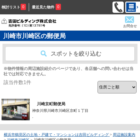
0
0
検討リスト
最近見た物件
お問合せ
川崎市川崎区の郵便局
スポットを絞り込む
※物件情報の周辺施設紹介のページであり、各店舗への問い合わせは当
社では対応できません。
該当件数
1
件
川崎京町郵便局
神奈川県川崎市川崎区京町１丁目
-
横浜市鶴見区の土地・戸建て・マンションは吉田ビルディング
>
周辺施設案内
>
川崎市川崎区
>
川崎市川崎区の郵便局