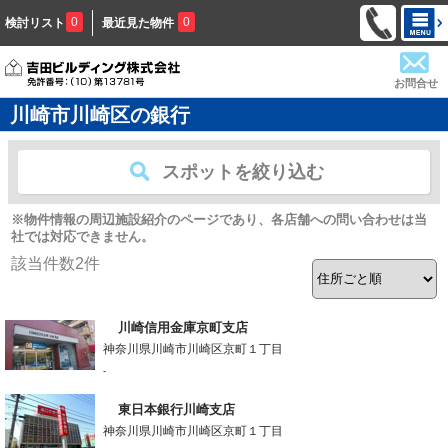
0
0
検討リスト
最近見た物件
お問合せ
川崎市川崎区の銀行
スポットを絞り込む
※物件情報の周辺施設紹介のページであり、各店舗への問い合わせは当
社では対応できません。
該当件数
2
件
川崎信用金庫京町支店
神奈川県川崎市川崎区京町１丁目
-
東日本銀行川崎支店
神奈川県川崎市川崎区京町１丁目