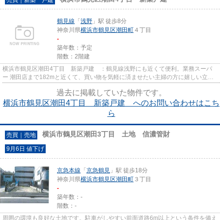
鶴見線
「
浅野
」駅 徒歩8分
神奈川県
横浜市鶴見区
潮田町
４丁目
-
築年数：予定
階数：2階建
横浜市鶴見区潮田4丁目 新築戸建 ：鶴見線浅野にも近くて便利。業務スーパ
ー 潮田店まで182mと近くて、買い物を気軽に済ませたい主婦の方に嬉しい立地
です。横浜市鶴見区の戸建てを...
過去に掲載していた物件です。
横浜市鶴見区潮田4丁目 新築戸建 へのお問い合わせはこち
ら
横浜市鶴見区潮田3丁目 土地 信濃管財
売買｜売地
9月6日 値下げ
京急本線
「
京急鶴見
」駅 徒歩18分
神奈川県
横浜市鶴見区
潮田町
３丁目
-
築年数：-
階数：-
周囲の環境も良好な土地です。駐車がしやすい前面道路6m以上という条件を備え