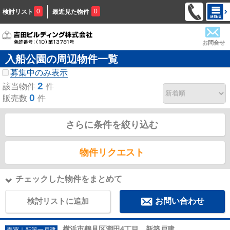
0
0
検討リスト
最近見た物件
お問合せ
入船公園の周辺物件一覧
募集中のみ表示
2
該当物件
件
0
販売数
件
さらに条件を絞り込む
物件リクエスト
チェックした物件をまとめて
検討リストに追加
お問い合わせ
横浜市鶴見区潮田4丁目 新築戸建
売買｜新築一戸建