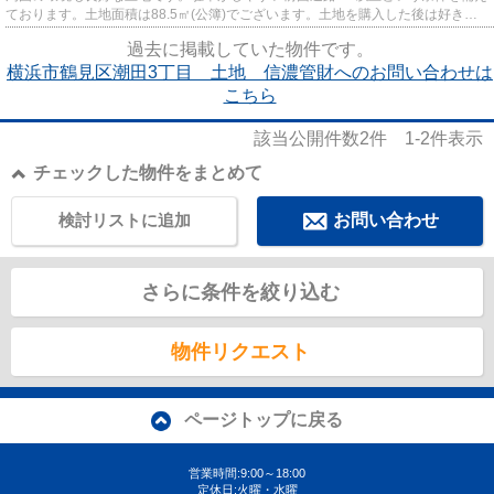
ております。土地面積は88.5㎡(公簿)でございます。土地を購入した後は好きな
タイミングで住まいを建てら...
過去に掲載していた物件です。
横浜市鶴見区潮田3丁目 土地 信濃管財へのお問い合わせは
こちら
該当公開件数
2
件
1-2
件表示
チェックした物件をまとめて
検討リストに追加
お問い合わせ
さらに条件を絞り込む
物件リクエスト
ページトップに戻る
営業時間:9:00～18:00
定休日:火曜・水曜