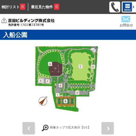
0
0
検討リスト
最近見た物件
お問合せ
入船公園
前
次
画像タップで拡大表示【
1
/1】