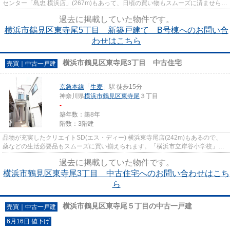
センター「島忠 横浜店」(267m)もあって、日頃の買い物もスムーズに済ませられ
ます。吉田ビルディングでは横...
過去に掲載していた物件です。
横浜市鶴見区東寺尾5丁目 新築戸建て B号棟へのお問い合
わせはこちら
横浜市鶴見区東寺尾3丁目 中古住宅
売買｜中古一戸建
京急本線
「
生麦
」駅 徒歩15分
神奈川県
横浜市鶴見区
東寺尾
３丁目
-
築年数：築8年
階数：3階建
品物が充実したクリエイトSD(エス・ディー) 横浜東寺尾店(242m)もあるので、
薬などの生活必要品もスムーズに買い揃えられます。「横浜市立岸谷小学校」が
1163mのところにあるので、お...
過去に掲載していた物件です。
横浜市鶴見区東寺尾3丁目 中古住宅へのお問い合わせはこち
ら
横浜市鶴見区東寺尾５丁目の中古一戸建
売買｜中古一戸建
6月16日 値下げ