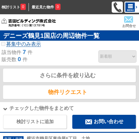
0
0
検討リスト
最近見た物件
お問合せ
デニーズ鶴見1国店の周辺物件一覧
募集中のみ表示
7
該当物件
件
0
販売数
件
さらに条件を絞り込む
物件リクエスト
チェックした物件をまとめて
検討リストに追加
お問い合わせ
横浜市鶴見区東寺尾6丁目 土地
売買｜売地