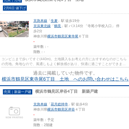
2月6日 値下げ
京急本線
「
生麦
」駅 徒歩19分
京浜東北線
「
鶴見
」駅 バス14分 「寺尾小学校入口」 停
歩2分
神奈川県
横浜市鶴見区
東寺尾
６丁目
-
築年数：-
階数：-
コンビニまで歩いてすぐ(440m)。土地購入をお考えの方におすすめなのがこちら
の売地。角地なので、風通しもよく解放感があり、快適に過ごすことができま
す。親切丁寧な対応をモットー...
過去に掲載していた物件です。
横浜市鶴見区東寺尾6丁目 土地 へのお問い合わせはこちら
横浜市鶴見区岸谷4丁目 新築戸建
売買｜新築一戸建
京急本線
「
花月総持寺
」駅 徒歩4分
神奈川県
横浜市鶴見区
岸谷
４丁目
-
築年数：予定
階数：2階建