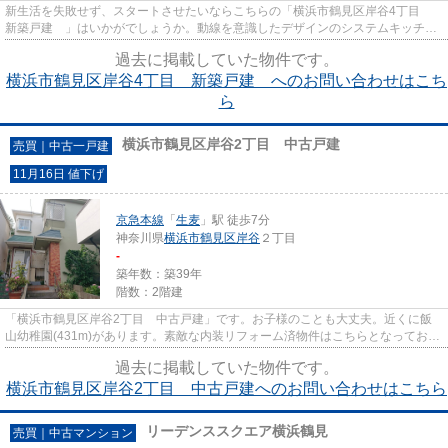
新生活を失敗せず、スタートさせたいならこちらの「横浜市鶴見区岸谷4丁目
新築戸建 」はいかがでしょうか。動線を意識したデザインのシステムキッチン
付きで作業能率が上がります。...
過去に掲載していた物件です。
横浜市鶴見区岸谷4丁目 新築戸建 へのお問い合わせはこち
ら
横浜市鶴見区岸谷2丁目 中古戸建
売買｜中古一戸建
11月16日 値下げ
京急本線
「
生麦
」駅 徒歩7分
神奈川県
横浜市鶴見区
岸谷
２丁目
-
築年数：築39年
階数：2階建
「横浜市鶴見区岸谷2丁目 中古戸建」です。お子様のことも大丈夫。近くに飯
山幼稚園(431m)があります。素敵な内装リフォーム済物件はこちらとなっており
ます。info@ybkk.jpからお客様...
過去に掲載していた物件です。
横浜市鶴見区岸谷2丁目 中古戸建へのお問い合わせはこちら
リーデンススクエア横浜鶴見
売買｜中古マンション