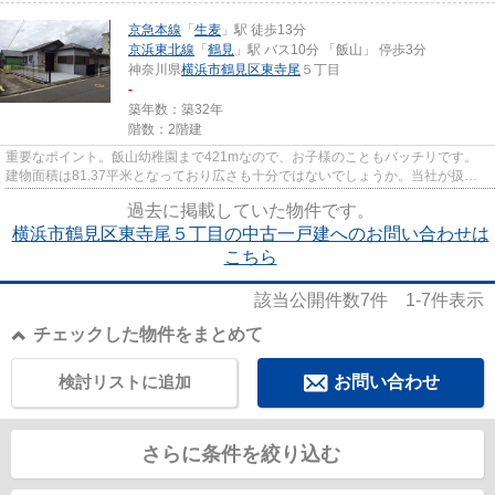
京急本線
「
生麦
」駅 徒歩13分
京浜東北線
「
鶴見
」駅 バス10分 「飯山」 停歩3分
神奈川県
横浜市鶴見区
東寺尾
５丁目
-
築年数：築32年
階数：2階建
重要なポイント。飯山幼稚園まで421mなので、お子様のこともバッチリです。
建物面積は81.37平米となっており広さも十分ではないでしょうか。当社が扱う
横浜市鶴見区エリアの不動産情報...
過去に掲載していた物件です。
横浜市鶴見区東寺尾５丁目の中古一戸建へのお問い合わせは
こちら
該当公開件数
7
件
1-7
件表示
チェックした物件をまとめて
検討リストに追加
お問い合わせ
さらに条件を絞り込む