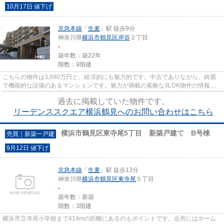
10月17日 値下げ
京急本線
「
生麦
」駅 徒歩9分
神奈川県
横浜市鶴見区
岸谷
２丁目
-
築年数：築22年
階数：9階建
こちらの物件は3,680万円と、経済的にも魅力的です。中古でありながら、綺麗
で機能的な設備のあるマンションです。魅力が満載の素敵な3LDK物件の情報を
ご用意しています。横浜市鶴見区...
過去に掲載していた物件です。
リーデンススクエア横浜鶴見へのお問い合わせはこちら
横浜市鶴見区東寺尾5丁目 新築戸建て B号棟
売買｜新築一戸建
9月12日 値下げ
京急本線
「
生麦
」駅 徒歩13分
神奈川県
横浜市鶴見区
東寺尾
５丁目
-
築年数：新築
階数：3階建
横浜市立寺尾小学校まで414mの距離にあるのもポイントです。近所にはホーム