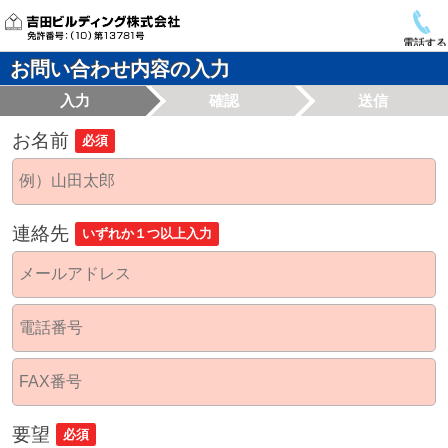
電話する
お問い合わせ内容の入力
入力
確認
送信
お名前
必須
連絡先
いずれか１つ以上入力
要望
必須