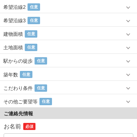
希望沿線2
任意
希望沿線3
任意
建物面積
任意
土地面積
任意
駅からの徒歩
任意
築年数
任意
こだわり条件
任意
その他ご要望等
任意
ご連絡先情報
お名前
必須