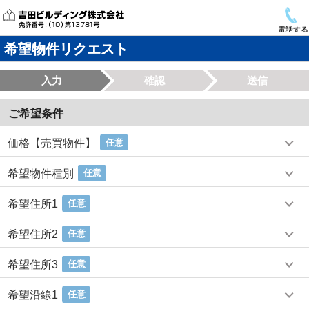
電話する
希望物件リクエスト
入力
確認
送信
ご希望条件
価格【売買物件】
任意
希望物件種別
任意
希望住所1
任意
希望住所2
任意
希望住所3
任意
希望沿線1
任意