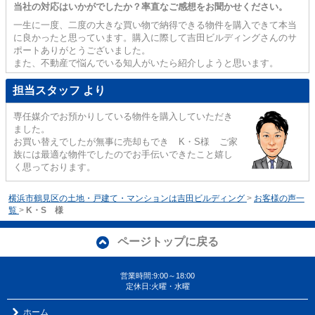
当社の対応はいかがでしたか？率直なご感想をお聞かせください。
一生に一度、二度の大きな買い物で納得できる物件を購入できて本当
に良かったと思っています。購入に際して吉田ビルディングさんのサ
ポートありがとうございました。
また、不動産で悩んでいる知人がいたら紹介しようと思います。
担当スタッフ より
専任媒介でお預かりしている物件を購入していただき
ました。
お買い替えでしたが無事に売却もでき K・S様 ご家
族には最適な物件でしたのでお手伝いできたこと嬉し
く思っております。
横浜市鶴見区の土地・戸建て・マンションは吉田ビルディング
>
お客様の声一
覧
>
K・S 様
ページトップに戻る
営業時間:9:00～18:00
定休日:火曜・水曜
ホーム