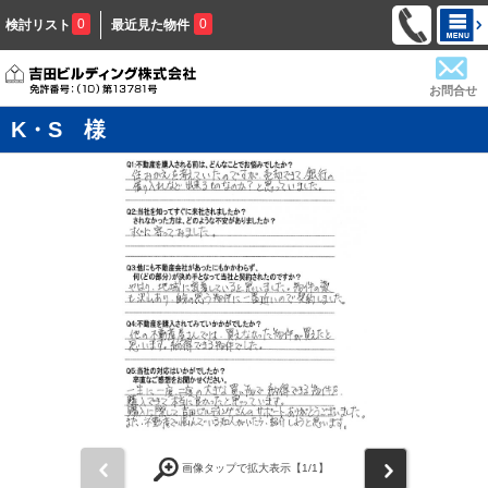
0
0
検討リスト
最近見た物件
お問合せ
K・S 様
前
次
画像タップで拡大表示【
1
/1】