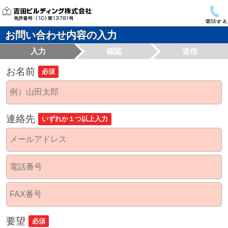
電話する
お問い合わせ内容の入力
入力
確認
送信
お名前
必須
連絡先
いずれか１つ以上入力
要望
必須