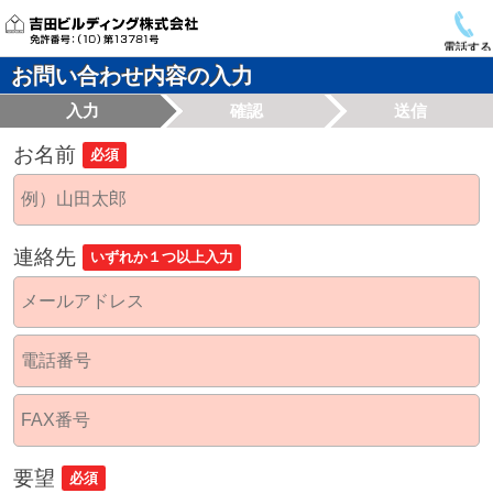
電話する
お問い合わせ内容の入力
入力
確認
送信
お名前
必須
連絡先
いずれか１つ以上入力
要望
必須