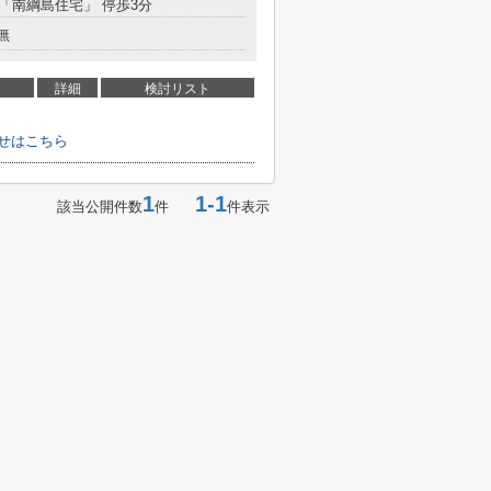
 「南綱島住宅」 停歩3分
無
詳細
検討リスト
せはこちら
1
1-1
該当公開件数
件
件表示