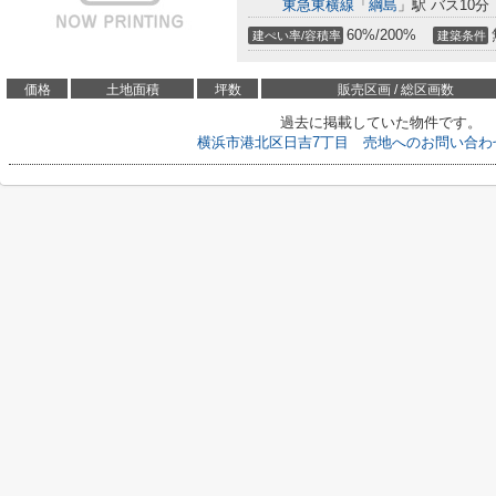
東急東横線
「
綱島
」駅 バス10分
60%/200%
建ぺい率/容積率
建築条件
価格
土地面積
坪数
販売区画 / 総区画数
過去に掲載していた物件です。
横浜市港北区日吉7丁目 売地へのお問い合わ