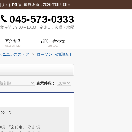
00
最終更新：2026年08月08日
討リスト
件
045-573-0333
業時間：9:00～18:00 定休日：火曜・水曜
アクセス
お問い合わせ
Accessmap
contact
ビニエンスストア
>
ローソン 南加瀬五丁
表示件数：
22－5
10分 「宮前南」 停歩3分