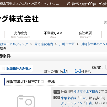
00
ローソン 南加瀬五丁目店周辺の物件一覧｜横浜市鶴見区の土地・戸建て・マンションは吉田ビルディング
最近見た物件
検
件
営
売却査定
不動産Q＆A
会社概要
Sale Assessment
Q＆A
Company
ンは吉田ビルディング
>
周辺施設案内
>
川崎市幸区
>
川崎市幸区のコン
の物件
辺物件
並び順：
販売物件のみ表示
1
1-1
該当公開件数
件
件表示
横浜市港北区日吉7丁目 売地
神奈川県
横浜市港北区
日吉
７丁目
住所
交通
東急東横線
「
日吉
」駅 徒歩19分
グリーンライン
「
日吉
」駅 バス