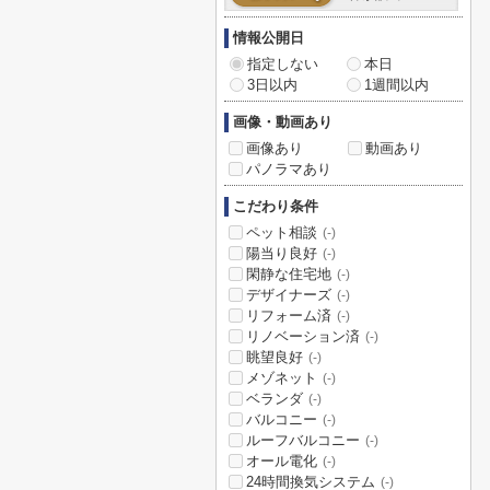
情報公開日
指定しない
本日
3日以内
1週間以内
画像・動画あり
画像あり
動画あり
パノラマあり
こだわり条件
ペット相談
(-)
陽当り良好
(-)
閑静な住宅地
(-)
デザイナーズ
(-)
リフォーム済
(-)
リノベーション済
(-)
眺望良好
(-)
メゾネット
(-)
ベランダ
(-)
バルコニー
(-)
ルーフバルコニー
(-)
オール電化
(-)
24時間換気システム
(-)