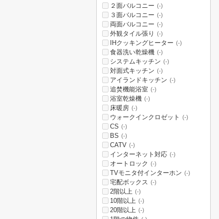
２面バルコニー
(-)
３面バルコニー
(-)
両面バルコニー
(-)
外観タイル張り
(-)
IHクッキングヒーター
(-)
食器洗い乾燥機
(-)
システムキッチン
(-)
対面式キッチン
(-)
アイランドキッチン
(-)
追焚機能浴室
(-)
浴室乾燥機
(-)
床暖房
(-)
ウォークインクロゼット
(-)
CS
(-)
BS
(-)
CATV
(-)
インターネット対応
(-)
オートロック
(-)
TVモニタ付インターホン
(-)
宅配ボックス
(-)
2階以上
(-)
10階以上
(-)
20階以上
(-)