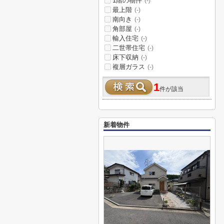
1階の物件
(-)
最上階
(-)
南向き
(-)
角部屋
(-)
輸入住宅
(-)
二世帯住宅
(-)
床下収納
(-)
複層ガラス
(-)
1
件が該当
新着物件