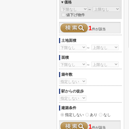
▼価格
～
値下げ物件
1
件が該当
土地面積
～
面積
～
築年数
駅からの徒歩
建築条件
指定しない
あり
なし
1
件が該当