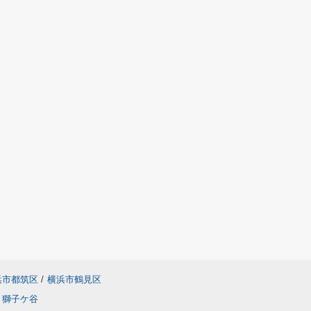
浜市都筑区
/
横浜市鶴見区
獅子ケ谷