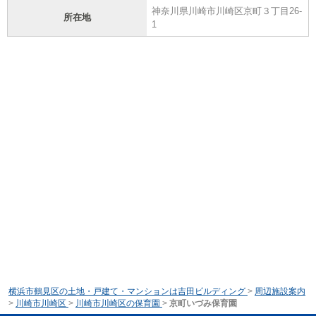
神奈川県川崎市川崎区京町３丁目26-
所在地
1
横浜市鶴見区の土地・戸建て・マンションは吉田ビルディング
>
周辺施設案内
>
川崎市川崎区
>
川崎市川崎区の保育園
>
京町いづみ保育園