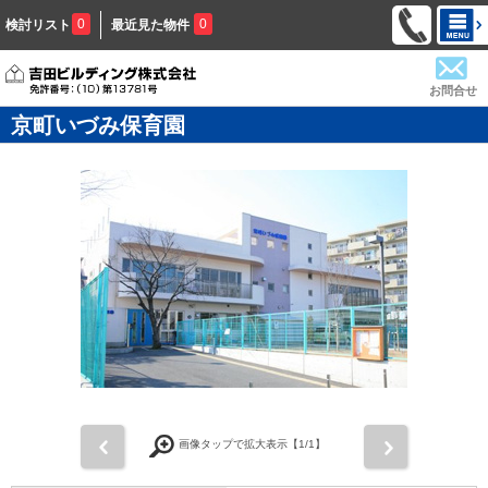
0
0
検討リスト
最近見た物件
お問合せ
京町いづみ保育園
前
次
画像タップで拡大表示【
1
/1】