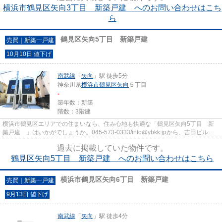
横浜市鶴見区矢向3丁目 新築戸建 へのお問い合わせはこち
ら
鶴見区矢向5丁目 新築戸建
売買｜新築一戸建
10月10日 値下げ
南武線
「
矢向
」駅 徒歩5分
神奈川県
横浜市鶴見区
矢向
５丁目
-
築年数：新築
階数：3階建
横浜市鶴見区エリアでの住まいなら、住み心地も快適な「鶴見区矢向5丁目 新
築戸建 」はいかがでしょうか。045-573-0333/info@ybkk.jpから、吉田ビルデ
ィングまでお問い合わせください。
過去に掲載していた物件です。
鶴見区矢向5丁目 新築戸建 へのお問い合わせはこちら
横浜市鶴見区矢向6丁目 新築戸建
売買｜新築一戸建
9月13日 値下げ
南武線
「
矢向
」駅 徒歩4分