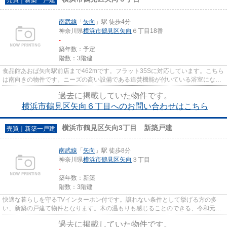
南武線
「
矢向
」駅 徒歩4分
神奈川県
横浜市鶴見区
矢向
６丁目18番
-
築年数：予定
階数：3階建
食品館あおば矢向駅前店まで462mです。フラット35Sに対応しています。こちら
は南向きの物件です。ニーズの高い設備である追焚機能が付いている浴室になり
ます。南武線矢向近くに住まい...
過去に掲載していた物件です。
横浜市鶴見区矢向６丁目へのお問い合わせはこちら
横浜市鶴見区矢向3丁目 新築戸建
売買｜新築一戸建
南武線
「
矢向
」駅 徒歩8分
神奈川県
横浜市鶴見区
矢向
３丁目
-
築年数：新築
階数：3階建
快適な暮らしを守るTVインターホン付です。譲れない条件として挙げる方の多
い、新築の戸建て物件となります。木の温もりも感じることのできる、令和元年
11月築の物件となります。浴室...
過去に掲載していた物件です。