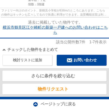
階数：3階建
ファミリー向けのポイント、新鶴見小学校が838mのところにあります。こちら
の物件はキッチンも広々してるので快適に料理ができます。追焚機能浴室は利便
性が高いので、あって損はあり...
過去に掲載していた物件です。
横浜市鶴見区江ケ崎町の新築一戸建へのお問い合わせはこち
ら
該当公開件数
7
件
1-7
件表示
チェックした物件をまとめて
検討リストに追加
お問い合わせ
さらに条件を絞り込む
物件リクエスト
ページトップに戻る