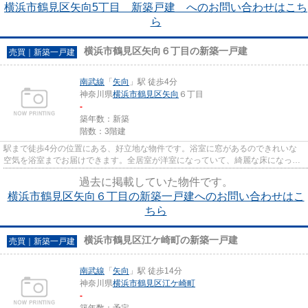
横浜市鶴見区矢向5丁目 新築戸建 へのお問い合わせはこち
ら
横浜市鶴見区矢向６丁目の新築一戸建
売買｜新築一戸建
南武線
「
矢向
」駅 徒歩4分
神奈川県
横浜市鶴見区
矢向
６丁目
-
築年数：新築
階数：3階建
駅まで徒歩4分の位置にある、好立地な物件です。浴室に窓があるのできれいな
空気を浴室までお届けできます。全居室が洋室になっていて、綺麗な床になって
いるんです。2019年5月築の物...
過去に掲載していた物件です。
横浜市鶴見区矢向６丁目の新築一戸建へのお問い合わせはこ
ちら
横浜市鶴見区江ケ崎町の新築一戸建
売買｜新築一戸建
南武線
「
矢向
」駅 徒歩14分
神奈川県
横浜市鶴見区
江ケ崎町
-
築年数：予定