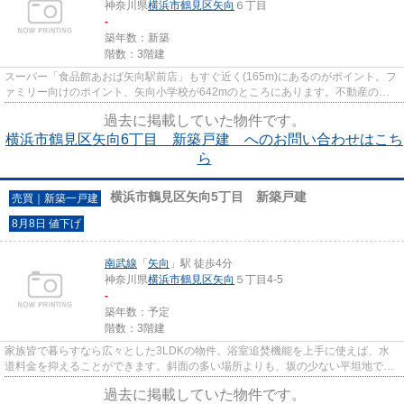
神奈川県
横浜市鶴見区
矢向
６丁目
-
築年数：新築
階数：3階建
スーパー「食品館あおば矢向駅前店」もすぐ近く(165m)にあるのがポイント。フ
ァミリー向けのポイント、矢向小学校が642mのところにあります。不動産の購
入は人生の中でも大きなお買い...
過去に掲載していた物件です。
横浜市鶴見区矢向6丁目 新築戸建 へのお問い合わせはこち
ら
横浜市鶴見区矢向5丁目 新築戸建
売買｜新築一戸建
8月8日 値下げ
南武線
「
矢向
」駅 徒歩4分
神奈川県
横浜市鶴見区
矢向
５丁目4-5
-
築年数：予定
階数：3階建
家族皆で暮らすなら広々とした3LDKの物件。浴室追焚機能を上手に使えば、水
道料金を抑えることができます。斜面の多い場所よりも、坂の少ない平坦地での
生活はいかがですか。駅から徒...
過去に掲載していた物件です。