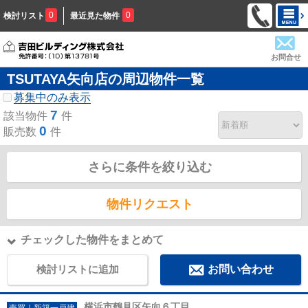
0
0
検討リスト
最近見た物件
お問合せ
TSUTAYA矢向店の周辺物件一覧
募集中のみ表示
7
該当物件
件
0
販売数
件
さらに条件を絞り込む
物件リクエスト
チェックした物件をまとめて
検討リストに追加
お問い合わせ
横浜市鶴見区矢向６丁目
売買｜新築一戸建