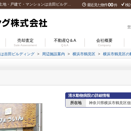
00
清水動物病院情報ページ｜横浜市鶴見区の土地・戸建て・マンションは吉田ビルディング
最近見た物件
検
件
営
売却査定
不動産Q＆A
会社概要
Sale Assessment
Q＆A
Company
ンは吉田ビルディング
>
周辺施設案内
>
横浜市鶴見区
>
横浜市鶴見区の
清水動物病院の詳細情報
所在地
神奈川県横浜市鶴見区佃