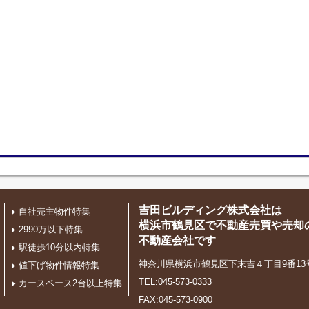
吉田ビルディング株式会社は
自社売主物件特集
横浜市鶴見区で不動産売買や売却
2990万以下特集
不動産会社です
駅徒歩10分以内特集
神奈川県横浜市鶴見区下末吉４丁目9番13
値下げ物件情報特集
TEL:045-573-0333
カースペース2台以上特集
FAX:045-573-0900