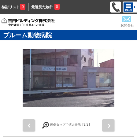
0
0
検討リスト
最近見た物件
お問合せ
ブルーム動物病院
前
次
画像タップで拡大表示【
1
/1】