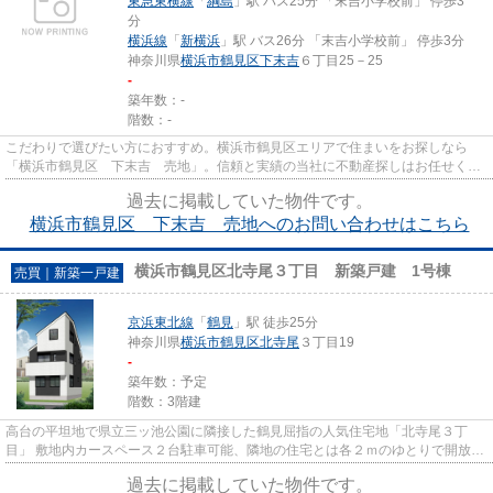
東急東横線
「
綱島
」駅 バス25分 「末吉小学校前」 停歩3
分
横浜線
「
新横浜
」駅 バス26分 「末吉小学校前」 停歩3分
神奈川県
横浜市鶴見区
下末吉
６丁目25－25
-
築年数：-
階数：-
こだわりで選びたい方におすすめ。横浜市鶴見区エリアで住まいをお探しなら
「横浜市鶴見区 下末吉 売地」。信頼と実績の当社に不動産探しはお任せくだ
さい。不動産の知識が豊富なス...
過去に掲載していた物件です。
横浜市鶴見区 下末吉 売地へのお問い合わせはこちら
横浜市鶴見区北寺尾３丁目 新築戸建 1号棟
売買｜新築一戸建
京浜東北線
「
鶴見
」駅 徒歩25分
神奈川県
横浜市鶴見区
北寺尾
３丁目19
-
築年数：予定
階数：3階建
高台の平坦地で県立三ッ池公園に隣接した鶴見屈指の人気住宅地「北寺尾３丁
目」 敷地内カースペース２台駐車可能、隣地の住宅とは各２ｍのゆとりで開放感
があります。 鶴見区で新しい...
過去に掲載していた物件です。