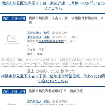
横浜市鶴見区北寺尾３丁目 新築戸建 1号棟へのお問い合わ
せはこちら
横浜市鶴見区下末吉５丁目 借地権付新築住宅 B
売買｜新築一戸建
棟
京浜東北線
「
鶴見
」駅 徒歩23分
東海道本線
「
川崎
」駅 バス21分 「旭台」
神奈川県
横浜市鶴見区
下末吉
５丁目13
-
築年数：予定
階数：2階建
全６棟現場 B棟 カースペース２台駐車可 期間限定で建物の内外装お打ち合
わせが可能なセミオーダー住宅。家族の皆様がご満足頂ける仕様でお建てくださ
い。 横浜市鶴見区の京浜東北...
過去に掲載していた物件です。
横浜市鶴見区下末吉５丁目 借地権付新築住宅 B棟へのお問
い合わせはこちら
横浜市鶴見区北寺尾3丁目 新築住宅
売買｜新築一戸建
京浜東北線
「
鶴見
」駅 徒歩25分