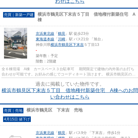
わせはこちら
横浜市鶴見区下末吉５丁目 借地権付新築住宅 A
売買｜新築一戸建
棟
京浜東北線
「
鶴見
」駅 徒歩23分
東海道本線
「
川崎
」駅 バス21分 「旭台」
神奈川県
横浜市鶴見区
下末吉
５丁目13
-
築年数：予定
階数：2階建
全６棟現場 A棟 カースペース３台駐車可 期間限定で建物の内外装のお打ち
合わせが可能です。お好みの感じでコーディネート頂けます。 横浜市鶴見区の京
浜東北線鶴見周辺で満足のい...
過去に掲載していた物件です。
横浜市鶴見区下末吉５丁目 借地権付新築住宅 A棟へのお問
い合わせはこちら
横浜市鶴見区 下末吉 売地
売買｜売地
4月15日 値下げ
京浜東北線
「
鶴見
」駅 バス9分 「下末吉」 停歩1分