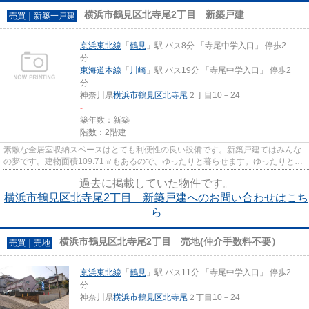
横浜市鶴見区北寺尾2丁目 新築戸建
売買｜新築一戸建
京浜東北線
「
鶴見
」駅 バス8分 「寺尾中学入口」 停歩2
分
東海道本線
「
川崎
」駅 バス19分 「寺尾中学入口」 停歩2
分
神奈川県
横浜市鶴見区
北寺尾
２丁目10－24
-
築年数：新築
階数：2階建
素敵な全居室収納スペースはとても利便性の良い設備です。新築戸建てはみんな
の夢です。建物面積109.71㎡もあるので、ゆったりと暮らせます。ゆったりとし
たくつろぎの空間のある、4LD...
過去に掲載していた物件です。
横浜市鶴見区北寺尾2丁目 新築戸建へのお問い合わせはこち
ら
横浜市鶴見区北寺尾2丁目 売地(仲介手数料不要）
売買｜売地
京浜東北線
「
鶴見
」駅 バス11分 「寺尾中学入口」 停歩2
分
神奈川県
横浜市鶴見区
北寺尾
２丁目10－24