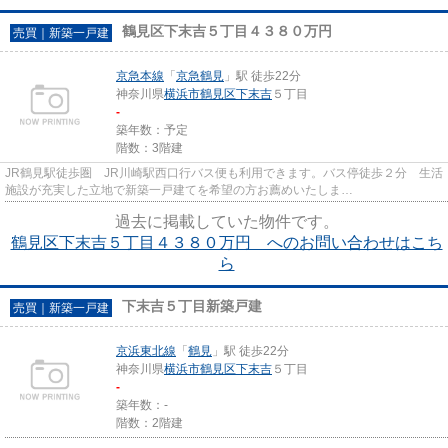
鶴見区下末吉５丁目４３８０万円
売買｜新築一戸建
京急本線
「
京急鶴見
」駅 徒歩22分
神奈川県
横浜市鶴見区
下末吉
５丁目
-
築年数：予定
階数：3階建
JR鶴見駅徒歩圏 JR川崎駅西口行バス便も利用できます。バス停徒歩２分 生活
施設が充実した立地で新築一戸建てを希望の方お薦めいたしま
す。 ...
過去に掲載していた物件です。
鶴見区下末吉５丁目４３８０万円 へのお問い合わせはこち
ら
下末吉５丁目新築戸建
売買｜新築一戸建
京浜東北線
「
鶴見
」駅 徒歩22分
神奈川県
横浜市鶴見区
下末吉
５丁目
-
築年数：-
階数：2階建