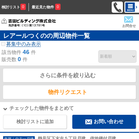
0
0
検討リスト
最近見た物件
お問合せ
レアールつくのの周辺物件一覧
募集中のみ表示
46
該当物件
件
0
販売数
件
さらに条件を絞り込む
物件リクエスト
チェックした物件をまとめて
検討リストに追加
お問い合わせ
鶴見区下末吉５丁目戸建 借地権付戸建
売買｜中古一戸建