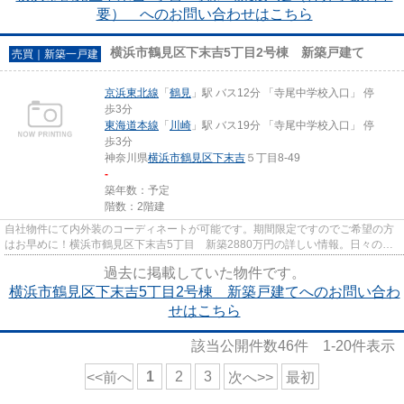
要） へのお問い合わせはこちら
横浜市鶴見区下末吉5丁目2号棟 新築戸建て
売買｜新築一戸建
京浜東北線
「
鶴見
」駅 バス12分 「寺尾中学校入口」 停
歩3分
東海道本線
「
川崎
」駅 バス19分 「寺尾中学校入口」 停
歩3分
神奈川県
横浜市鶴見区
下末吉
５丁目8-49
-
築年数：予定
階数：2階建
自社物件にて内外装のコーディネートが可能です。期間限定ですのでご希望の方
はお早めに！横浜市鶴見区下末吉5丁目 新築2880万円の詳しい情報。日々の買
い物も近くにライフや食品館 ...
過去に掲載していた物件です。
横浜市鶴見区下末吉5丁目2号棟 新築戸建てへのお問い合わ
せはこちら
該当公開件数
46
件
1-20
件表示
1
2
3
<<前へ
次へ>>
最初