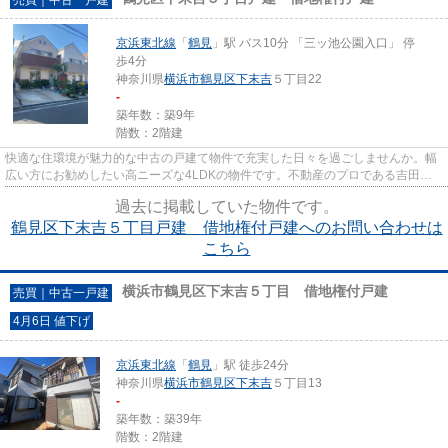
京浜東北線
「
鶴見
」駅 バス10分 「三ッ池公園入口」 停
歩4分
神奈川県
横浜市鶴見区
下末吉
５丁目22
-
築年数：築9年
階数：2階建
快適な住環境が魅力的な中古の戸建て物件で充実した日々を過ごしませんか。幅
広い方にお勧めしたい高ニーズな4LDKの物件です。不動産のプロである吉田ビ
ルディングが、お客様の快適な...
過去に掲載していた物件です。
鶴見区下末吉５丁目戸建 借地権付戸建へのお問い合わせは
こちら
横浜市鶴見区下末吉５丁目 借地権付戸建
売買｜中古一戸建
4月6日 値下げ
京浜東北線
「
鶴見
」駅 徒歩24分
神奈川県
横浜市鶴見区
下末吉
５丁目13
-
築年数：築39年
階数：2階建