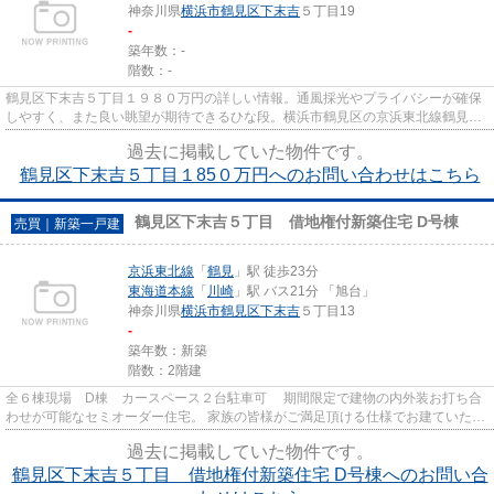
神奈川県
横浜市鶴見区
下末吉
５丁目19
-
築年数：-
階数：-
鶴見区下末吉５丁目１９８０万円の詳しい情報。通風採光やプライバシーが確保
しやすく、また良い眺望が期待できるひな段。横浜市鶴見区の京浜東北線鶴見周
辺で土地探しを始めませんか...
過去に掲載していた物件です。
鶴見区下末吉５丁目１85０万円へのお問い合わせはこちら
鶴見区下末吉５丁目 借地権付新築住宅 D号棟
売買｜新築一戸建
京浜東北線
「
鶴見
」駅 徒歩23分
東海道本線
「
川崎
」駅 バス21分 「旭台」
神奈川県
横浜市鶴見区
下末吉
５丁目13
-
築年数：新築
階数：2階建
全６棟現場 D棟 カースペース２台駐車可 期間限定で建物の内外装お打ち合
わせが可能なセミオーダー住宅。 家族の皆様がご満足頂ける仕様でお建ていただ
けます。 駐車スペース上は...
過去に掲載していた物件です。
鶴見区下末吉５丁目 借地権付新築住宅 D号棟へのお問い合