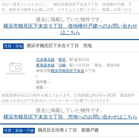
ぜひ一度見ていただきたい、「横浜市鶴見区下末吉５丁目 借地権付戸建」で
す。南向きの物件をお探しの方、コチラよりご覧ください。風通しの良いひな壇
に立地した物件となっておりま...
過去に掲載していた物件です。
横浜市鶴見区下末吉５丁目 借地権付戸建へのお問い合わせ
はこちら
横浜市鶴見区下末吉５丁目 売地
売買｜売地
京浜東北線
「
鶴見
」駅 徒歩21分
東海道本線
「
川崎
」駅 バス21分 「旭台」 停歩3分
神奈川県
横浜市鶴見区
下末吉
５丁目
-
築年数：-
階数：-
前面道路6m以上の条件を備えております。土地面積は約143㎡(実測) 建築条件
はありませんのでお好みのハウスメーカーでお建ていただけます。
過去に掲載していた物件です。
横浜市鶴見区下末吉５丁目 売地へのお問い合わせはこちら
鶴見区北寺尾１丁目 新築戸建
売買｜新築一戸建