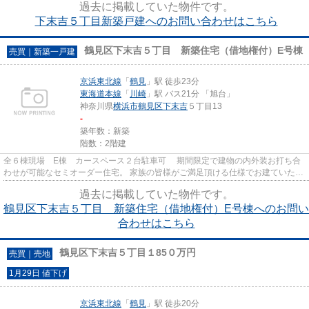
過去に掲載していた物件です。
下末吉５丁目新築戸建へのお問い合わせはこちら
鶴見区下末吉５丁目 新築住宅（借地権付）E号棟
売買｜新築一戸建
京浜東北線
「
鶴見
」駅 徒歩23分
東海道本線
「
川崎
」駅 バス21分 「旭台」
神奈川県
横浜市鶴見区
下末吉
５丁目13
-
築年数：新築
階数：2階建
全６棟現場 E棟 カースペース２台駐車可 期間限定で建物の内外装お打ち合
わせが可能なセミオーダー住宅。 家族の皆様がご満足頂ける仕様でお建ていただ
けます。 駐車スペース上は...
過去に掲載していた物件です。
鶴見区下末吉５丁目 新築住宅（借地権付）E号棟へのお問い
合わせはこちら
鶴見区下末吉５丁目１85０万円
売買｜売地
1月29日 値下げ
京浜東北線
「
鶴見
」駅 徒歩20分