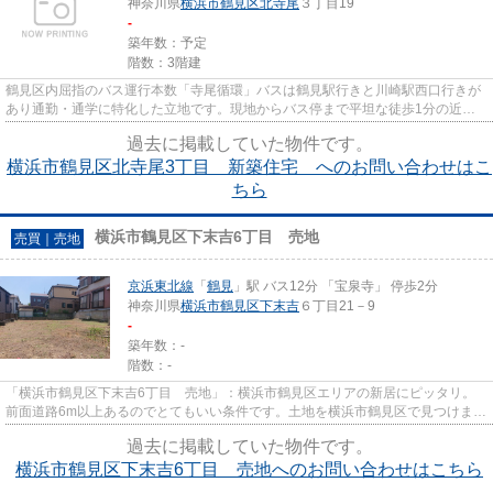
神奈川県
横浜市鶴見区
北寺尾
３丁目19
-
築年数：予定
階数：3階建
鶴見区内屈指のバス運行本数「寺尾循環」バスは鶴見駅行きと川崎駅西口行きが
あり通勤・通学に特化した立地です。現地からバス停まで平坦な徒歩1分の近さ
は魅力です。 現地周辺は高台...
過去に掲載していた物件です。
横浜市鶴見区北寺尾3丁目 新築住宅 へのお問い合わせはこ
ちら
横浜市鶴見区下末吉6丁目 売地
売買｜売地
京浜東北線
「
鶴見
」駅 バス12分 「宝泉寺」 停歩2分
神奈川県
横浜市鶴見区
下末吉
６丁目21－9
-
築年数：-
階数：-
「横浜市鶴見区下末吉6丁目 売地」：横浜市鶴見区エリアの新居にピッタリ。
前面道路6m以上あるのでとてもいい条件です。土地を横浜市鶴見区で見つけませ
んか。横浜市鶴見区でお気に召...
過去に掲載していた物件です。
横浜市鶴見区下末吉6丁目 売地へのお問い合わせはこちら