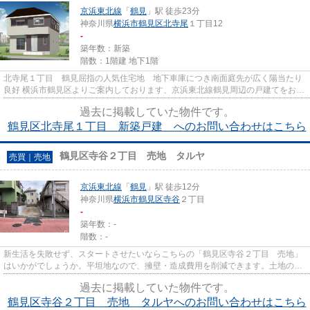
京浜東北線
「
鶴見
」駅 徒歩23分
神奈川県
横浜市鶴見区
北寺尾
１丁目12
-
築年数：新築
階数：1階建 地下1階
北寺尾１丁目 鶴見屈指の人気住宅地 地下車庫につき南面庭先が広く陽当たり
良好 横浜市鶴見区よりご案内しております、京浜東北線鶴見周辺の戸建てをお求
めの方は、info@ybkk.jpまで...
過去に掲載していた物件です。
鶴見区北寺尾１丁目 新築戸建 へのお問い合わせはこちら
鶴見区寺谷２丁目 売地 タルヤ
売買｜売地
京浜東北線
「
鶴見
」駅 徒歩12分
神奈川県
横浜市鶴見区
寺谷
２丁目
-
築年数：-
階数：-
新生活を失敗せず、スタートさせたいならこちらの「鶴見区寺谷２丁目 売地」
はいかがでしょうか。平坦地なので、擁壁・造成費用を削減できます。土地のご
購入をお考えなら、5,300万円...
過去に掲載していた物件です。
鶴見区寺谷２丁目 売地 タルヤへのお問い合わせはこちら