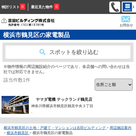
0
0
検討リスト
最近見た物件
お問合せ
横浜市鶴見区の家電製品
スポットを絞り込む
※物件情報の周辺施設紹介のページであり、各店舗への問い合わせは当
社では対応できません。
該当件数
1
件
ヤマダ電機 テックランド鶴見店
神奈川県横浜市鶴見区鶴見中央３丁目
-
横浜市鶴見区の土地・戸建て・マンションは吉田ビルディング
>
周辺施設案内
>
横浜市鶴見区
>
横浜市鶴見区の家電製品