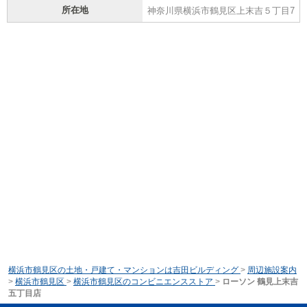
所在地
神奈川県横浜市鶴見区上末吉５丁目7
横浜市鶴見区の土地・戸建て・マンションは吉田ビルディング
>
周辺施設案内
>
横浜市鶴見区
>
横浜市鶴見区のコンビニエンスストア
>
ローソン 鶴見上末吉
五丁目店