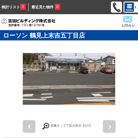
0
0
検討リスト
最近見た物件
お問合せ
ローソン 鶴見上末吉五丁目店
前
次
画像タップで拡大表示【
1
/1】