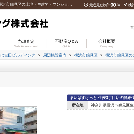
00
まいばすけっと 生麦3丁目店情報ページ｜横浜市鶴見区の土地・戸建て・マンションは吉田ビルディング
最近見た物件
検
件
営
売却査定
不動産Q＆A
会社概要
Sale Assessment
Q＆A
Company
ンは吉田ビルディング
>
周辺施設案内
>
横浜市鶴見区
>
横浜市鶴見区の
店
まいばすけっと 生麦3丁目店の詳細
所在地
神奈川県横浜市鶴見区生麦