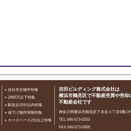
吉田ビルディング株式会社は
自社売主物件特集
横浜市鶴見区で不動産売買や売却
2990万以下特集
不動産会社です
駅徒歩10分以内特集
神奈川県横浜市鶴見区下末吉４丁目9番13
値下げ物件情報特集
TEL:045-573-0333
カースペース2台以上特集
FAX:045-573-0900