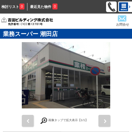
0
0
検討リスト
最近見た物件
お問合せ
業務スーパー 潮田店
前
次
画像タップで拡大表示【
1
/1】