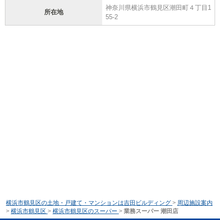
神奈川県横浜市鶴見区潮田町４丁目1
所在地
55-2
横浜市鶴見区の土地・戸建て・マンションは吉田ビルディング
>
周辺施設案内
>
横浜市鶴見区
>
横浜市鶴見区のスーパー
>
業務スーパー 潮田店