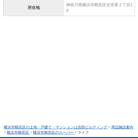
神奈川県横浜市鶴見区北寺尾２丁目1
所在地
9
横浜市鶴見区の土地・戸建て・マンションは吉田ビルディング
>
周辺施設案内
>
横浜市鶴見区
>
横浜市鶴見区のスーパー
>
ライフ