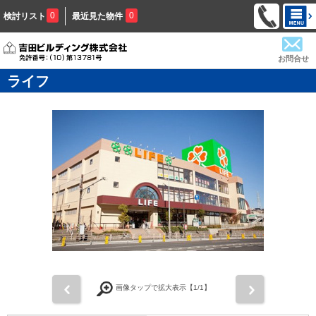
0
0
検討リスト
最近見た物件
お問合せ
ライフ
前
次
画像タップで拡大表示【
1
/1】