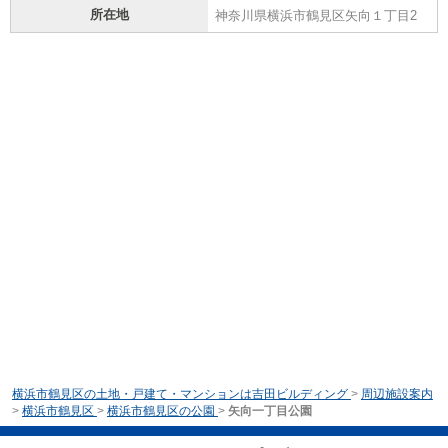
所在地
神奈川県横浜市鶴見区矢向１丁目2
横浜市鶴見区の土地・戸建て・マンションは吉田ビルディング
>
周辺施設案内
>
横浜市鶴見区
>
横浜市鶴見区の公園
>
矢向一丁目公園