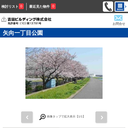
0
0
検討リスト
最近見た物件
お問合せ
矢向一丁目公園
前
次
画像タップで拡大表示【
1
/1】