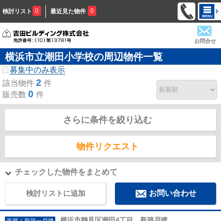
0
0
検討リスト
最近見た物件
お問合せ
横浜市立潮田小学校の周辺物件一覧
募集中のみ表示
2
該当物件
件
0
販売数
件
さらに条件を絞り込む
物件リクエスト
チェックした物件をまとめて
検討リストに追加
お問い合わせ
横浜市鶴見区潮田4丁目 新築戸建
売買｜新築一戸建