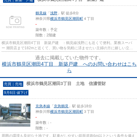
鶴見線
「
浅野
」駅 徒歩8分
神奈川県
横浜市鶴見区
潮田町
４丁目
-
築年数：予定
階数：2階建
横浜市鶴見区潮田4丁目 新築戸建 ：鶴見線浅野にも近くて便利。業務スーパ
ー 潮田店まで182mと近くて、買い物を気軽に済ませたい主婦の方に嬉しい立地
です。横浜市鶴見区の戸建てを...
過去に掲載していた物件です。
横浜市鶴見区潮田4丁目 新築戸建 へのお問い合わせはこち
ら
横浜市鶴見区潮田3丁目 土地 信濃管財
売買｜売地
9月6日 値下げ
京急本線
「
京急鶴見
」駅 徒歩18分
神奈川県
横浜市鶴見区
潮田町
３丁目
-
築年数：-
階数：-
周囲の環境も良好な土地です。駐車がしやすい前面道路6m以上という条件を備え