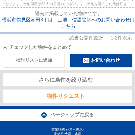
ております。土地面積は88.5㎡(公簿)でございます。土地を購入した後は好きな
タイミングで住まいを建てら...
過去に掲載していた物件です。
横浜市鶴見区潮田3丁目 土地 信濃管財へのお問い合わせは
こちら
該当公開件数
2
件
1-2
件表示
チェックした物件をまとめて
検討リストに追加
お問い合わせ
さらに条件を絞り込む
物件リクエスト
ページトップに戻る
営業時間:9:00～18:00
定休日:火曜・水曜