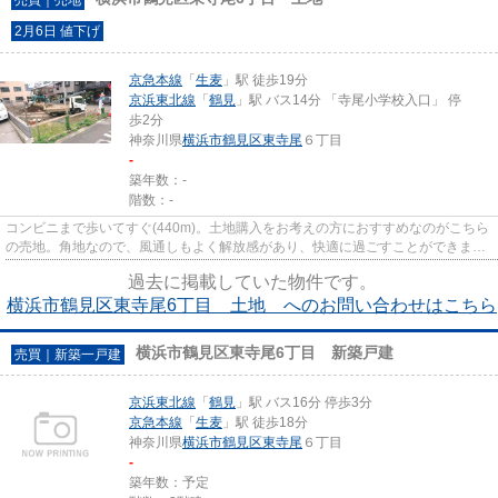
2月6日 値下げ
京急本線
「
生麦
」駅 徒歩19分
京浜東北線
「
鶴見
」駅 バス14分 「寺尾小学校入口」 停
歩2分
神奈川県
横浜市鶴見区
東寺尾
６丁目
-
築年数：-
階数：-
コンビニまで歩いてすぐ(440m)。土地購入をお考えの方におすすめなのがこちら
の売地。角地なので、風通しもよく解放感があり、快適に過ごすことができま
す。親切丁寧な対応をモットー...
過去に掲載していた物件です。
横浜市鶴見区東寺尾6丁目 土地 へのお問い合わせはこちら
横浜市鶴見区東寺尾6丁目 新築戸建
売買｜新築一戸建
京浜東北線
「
鶴見
」駅 バス16分 停歩3分
京急本線
「
生麦
」駅 徒歩18分
神奈川県
横浜市鶴見区
東寺尾
６丁目
-
築年数：予定