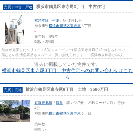
横浜市鶴見区東寺尾3丁目 中古住宅
売買｜中古一戸建
京急本線
「
生麦
」駅 徒歩15分
神奈川県
横浜市鶴見区
東寺尾
３丁目
-
築年数：築8年
階数：3階建
品物が充実したクリエイトSD(エス・ディー) 横浜東寺尾店(242m)もあるので、
薬などの生活必要品もスムーズに買い揃えられます。「横浜市立岸谷小学校」が
1163mのところにあるので、お...
過去に掲載していた物件です。
横浜市鶴見区東寺尾3丁目 中古住宅へのお問い合わせはこち
ら
横浜市鶴見区東寺尾6丁目 土地 3580万円
売買｜売地
京浜東北線
「
鶴見
」駅 バス7分 「相鉄ローゼン前」 停歩
4分
神奈川県
横浜市鶴見区
東寺尾
６丁目
-
築年数：-
階数：-