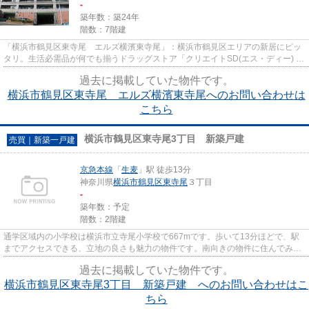
-
築年数：築24年
階数：7階建
「横浜市鶴見区東寺尾 エルズ横濱東寺尾」：横浜市鶴見区エリアの新居にピッ
タリ。生活必需品が何でも揃うドラッグストア「クリエイトSD(エス・ディー) 横
浜東寺尾店」もすぐ近く(239...
過去に掲載していた物件です。
横浜市鶴見区東寺尾 エルズ横濱東寺尾へのお問い合わせは
こちら
横浜市鶴見区東寺尾3丁目 新築戸建
売買｜新築一戸建
京急本線
「
生麦
」駅 徒歩13分
神奈川県
横浜市鶴見区
東寺尾
３丁目
-
築年数：予定
階数：2階建
通学区域内の小学校は横浜市立寺尾小学校で667mです。歩いて13分ほどで、駅
までアクセスできる、立地の良さも魅力の物件です。南向きの物件に住んでみま
せんか。こちらからご覧下さい...
過去に掲載していた物件です。
横浜市鶴見区東寺尾3丁目 新築戸建 へのお問い合わせはこ
ちら