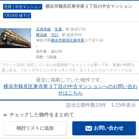
横浜市鶴見区東寺尾３丁目の中古マンション
売買｜中古マンション
7月14日 値下げ
京急本線
「
生麦
」駅 徒歩17分
横浜線
「
大口
」駅 徒歩20分
神奈川県
横浜市鶴見区
東寺尾
３丁目7-14
-
築年数：築42年
階数：5階建
フラット35Sに対応しているため税制面でもメリットが多いです。家族の時間も
楽しめる、リビングダイニングキッチンです。広々としたウォークインクロゼッ
トは人が入れる広さの収納です...
過去に掲載していた物件です。
横浜市鶴見区東寺尾３丁目の中古マンションへのお問い合わ
せはこちら
該当公開件数
15
件
1-15
件表示
チェックした物件をまとめて
検討リストに追加
お問い合わせ