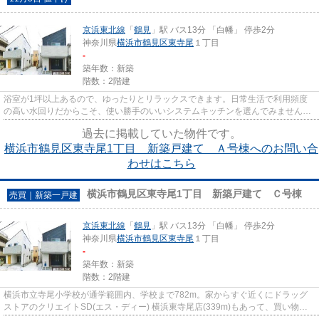
京浜東北線
「
鶴見
」駅 バス13分 「白幡」 停歩2分
神奈川県
横浜市鶴見区
東寺尾
１丁目
-
築年数：新築
階数：2階建
浴室が1坪以上あるので、ゆったりとリラックスできます。日常生活で利用頻度
の高い水回りだからこそ、使い勝手のいいシステムキッチンを選んでみません
か。ファミリーに嬉しいトイレが...
過去に掲載していた物件です。
横浜市鶴見区東寺尾1丁目 新築戸建て Ａ号棟へのお問い合
わせはこちら
横浜市鶴見区東寺尾1丁目 新築戸建て Ｃ号棟
売買｜新築一戸建
京浜東北線
「
鶴見
」駅 バス13分 「白幡」 停歩2分
神奈川県
横浜市鶴見区
東寺尾
１丁目
-
築年数：新築
階数：2階建
横浜市立寺尾小学校が通学範囲内、学校まで782m。家からすぐ近くにドラッグ
ストアのクリエイトSD(エス・ディー) 横浜東寺尾店(339m)もあって、買い物し
やすいですよ。横浜市鶴見区に密...