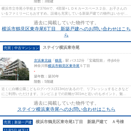
階数：3階建
横浜市立寺尾小学校まで376mで、4部屋+ＬＤＫカースペース２台、お子さんの
いるファミリーにもおすすめ。設備も充実している新築戸建ての物件はいかがで
しょうか。こちらの建物は一般...
過去に掲載していた物件です。
横浜市鶴見区東寺尾6丁目 新築戸建へのお問い合わせはこち
ら
ステイツ横浜東寺尾
売買｜中古マンション
京浜東北線
「
鶴見
」駅 バス12分 「宝蔵院前」 停歩6分
神奈川県
横浜市鶴見区
東寺尾
５丁目
-
築年数：築30年
階数：5階建
近くに白幡公園こどもログハウス(313m)があるので、リフレッシュするときなど
にご利用いただけます。コンビニまでの距離が301mと近いのもポイント。魅力
的なコストパフォーマンスの、2...
過去に掲載していた物件です。
ステイツ横浜東寺尾へのお問い合わせはこちら
横浜市鶴見区東寺尾1丁目 新築戸建て Ａ号棟
売買｜新築一戸建
11月5日 値下げ