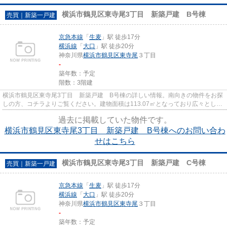
横浜市鶴見区東寺尾3丁目 新築戸建 B号棟
売買｜新築一戸建
京急本線
「
生麦
」駅 徒歩17分
横浜線
「
大口
」駅 徒歩20分
神奈川県
横浜市鶴見区
東寺尾
３丁目
-
築年数：予定
階数：3階建
横浜市鶴見区東寺尾3丁目 新築戸建 B号棟の詳しい情報。南向きの物件をお探
しの方、コチラよりご覧ください。建物面積は113.07㎡となっており広々とした
空間で生活することができま...
過去に掲載していた物件です。
横浜市鶴見区東寺尾3丁目 新築戸建 B号棟へのお問い合わ
せはこちら
横浜市鶴見区東寺尾3丁目 新築戸建 C号棟
売買｜新築一戸建
京急本線
「
生麦
」駅 徒歩17分
横浜線
「
大口
」駅 徒歩20分
神奈川県
横浜市鶴見区
東寺尾
３丁目
-
築年数：予定