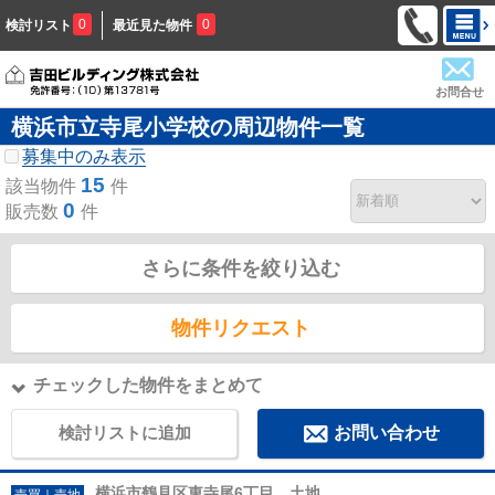
0
0
検討リスト
最近見た物件
お問合せ
横浜市立寺尾小学校の周辺物件一覧
募集中のみ表示
15
該当物件
件
0
販売数
件
さらに条件を絞り込む
物件リクエスト
チェックした物件をまとめて
検討リストに追加
お問い合わせ
横浜市鶴見区東寺尾6丁目 土地
売買｜売地