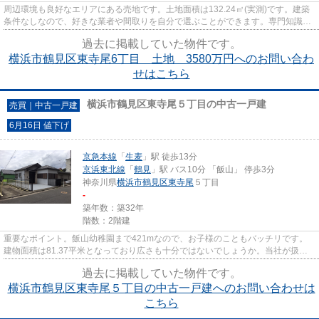
周辺環境も良好なエリアにある売地です。土地面積は132.24㎡(実測)です。建築
条件なしなので、好きな業者や間取りを自分で選ぶことができます。専門知識も
必要とする不動産探しで、疑...
過去に掲載していた物件です。
横浜市鶴見区東寺尾6丁目 土地 3580万円へのお問い合わ
せはこちら
横浜市鶴見区東寺尾５丁目の中古一戸建
売買｜中古一戸建
6月16日 値下げ
京急本線
「
生麦
」駅 徒歩13分
京浜東北線
「
鶴見
」駅 バス10分 「飯山」 停歩3分
神奈川県
横浜市鶴見区
東寺尾
５丁目
-
築年数：築32年
階数：2階建
重要なポイント。飯山幼稚園まで421mなので、お子様のこともバッチリです。
建物面積は81.37平米となっており広さも十分ではないでしょうか。当社が扱う
横浜市鶴見区エリアの不動産情報...
過去に掲載していた物件です。
横浜市鶴見区東寺尾５丁目の中古一戸建へのお問い合わせは
こちら