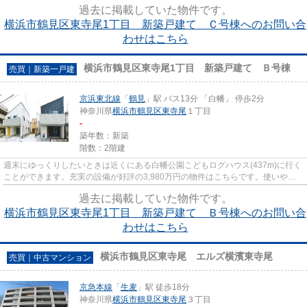
過去に掲載していた物件です。
横浜市鶴見区東寺尾1丁目 新築戸建て Ｃ号棟へのお問い合
わせはこちら
横浜市鶴見区東寺尾1丁目 新築戸建て Ｂ号棟
売買｜新築一戸建
京浜東北線
「
鶴見
」駅 バス13分 「白幡」 停歩2分
神奈川県
横浜市鶴見区
東寺尾
１丁目
-
築年数：新築
階数：2階建
週末にゆっくりしたいときは近くにある白幡公園こどもログハウス(437m)に行く
ことができます。充実の設備が好評の3,980万円の物件はこちらです。使いやす
く便利なウォークインクロゼッ...
過去に掲載していた物件です。
横浜市鶴見区東寺尾1丁目 新築戸建て Ｂ号棟へのお問い合
わせはこちら
横浜市鶴見区東寺尾 エルズ横濱東寺尾
売買｜中古マンション
京急本線
「
生麦
」駅 徒歩18分
神奈川県
横浜市鶴見区
東寺尾
３丁目