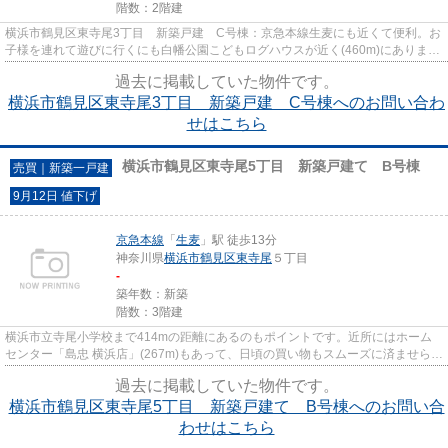
階数：2階建
横浜市鶴見区東寺尾3丁目 新築戸建 C号棟：京急本線生麦にも近くて便利。お
子様を連れて遊びに行くにも白幡公園こどもログハウスが近く(460m)にあります
よ。通学区域内の小学校は横...
過去に掲載していた物件です。
横浜市鶴見区東寺尾3丁目 新築戸建 C号棟へのお問い合わ
せはこちら
横浜市鶴見区東寺尾5丁目 新築戸建て B号棟
売買｜新築一戸建
9月12日 値下げ
京急本線
「
生麦
」駅 徒歩13分
神奈川県
横浜市鶴見区
東寺尾
５丁目
-
築年数：新築
階数：3階建
横浜市立寺尾小学校まで414mの距離にあるのもポイントです。近所にはホーム
センター「島忠 横浜店」(267m)もあって、日頃の買い物もスムーズに済ませられ
ます。吉田ビルディングでは横...
過去に掲載していた物件です。
横浜市鶴見区東寺尾5丁目 新築戸建て B号棟へのお問い合
わせはこちら