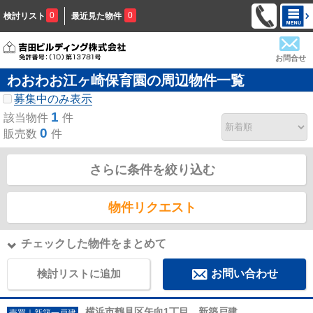
0
0
検討リスト
最近見た物件
お問合せ
わおわお江ヶ崎保育園の周辺物件一覧
募集中のみ表示
1
該当物件
件
0
販売数
件
さらに条件を絞り込む
物件リクエスト
チェックした物件をまとめて
検討リストに追加
お問い合わせ
横浜市鶴見区矢向1丁目 新築戸建
売買｜新築一戸建