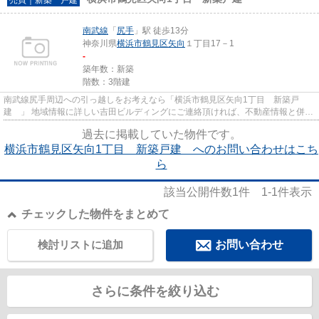
南武線
「
尻手
」駅 徒歩13分
神奈川県
横浜市鶴見区
矢向
１丁目17－1
-
築年数：新築
階数：3階建
南武線尻手周辺への引っ越しをお考えなら「横浜市鶴見区矢向1丁目 新築戸
建 」 地域情報に詳しい吉田ビルディングにご連絡頂ければ、不動産情報と併せ
て横浜市鶴見区エリアの地域情...
過去に掲載していた物件です。
横浜市鶴見区矢向1丁目 新築戸建 へのお問い合わせはこち
ら
該当公開件数
1
件
1-1
件表示
チェックした物件をまとめて
検討リストに追加
お問い合わせ
さらに条件を絞り込む