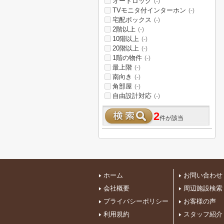
オートロック
(-)
TVモニタ付インターホン
(-)
宅配ボックス
(-)
2階以上
(-)
10階以上
(-)
20階以上
(-)
1階の物件
(-)
最上階
(-)
南向き
(-)
角部屋
(-)
自由設計対応
(-)
2
件が該当
ホーム
お問い合わせ
会社概要
周辺施設検索
プライバシーポリシー
お客様の声
利用規約
スタッフ紹介