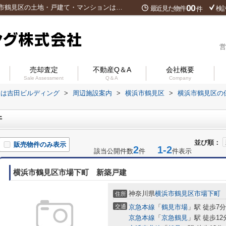
00
鶴見すずらん保育園周辺の物件一覧｜横浜市鶴見区の土地・戸建て・マンションは吉田ビルディング
最近見た物件
検
件
営
売却査定
不動産Q＆A
会社概要
Sale Assessment
Q＆A
Company
ンは吉田ビルディング
>
周辺施設案内
>
横浜市鶴見区
>
横浜市鶴見区の
件
並び順：
販売物件のみ表示
2
1-2
該当公開件数
件
件表示
横浜市鶴見区市場下町 新築戸建
神奈川県
横浜市鶴見区
市場下町
住所
交通
京急本線
「
鶴見市場
」駅 徒歩7分
京急本線
「
京急鶴見
」駅 徒歩12