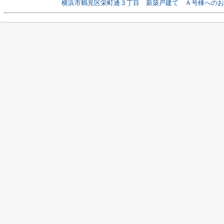
横浜市鶴見区栄町通３丁目 新築戸建て Ａ号棟へのお