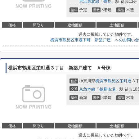
京浜東北線
「
鶴見
」駅 徒歩13分
予定
3階建
木造
築年
階数
構造
価格
間取り
建物面積
土地面積
過去に掲載していた物件です。
横浜市鶴見区市場下町 新築戸建 へのお問い合
横浜市鶴見区栄町通３丁目 新築戸建て Ａ号棟
神奈川県
横浜市鶴見区
栄町通
３
住所
交通
京急本線
「
鶴見市場
」駅 徒歩10
新築
3階建
木造
築年
階数
構造
価格
間取り
建物面積
土地面積
過去に掲載していた物件です。