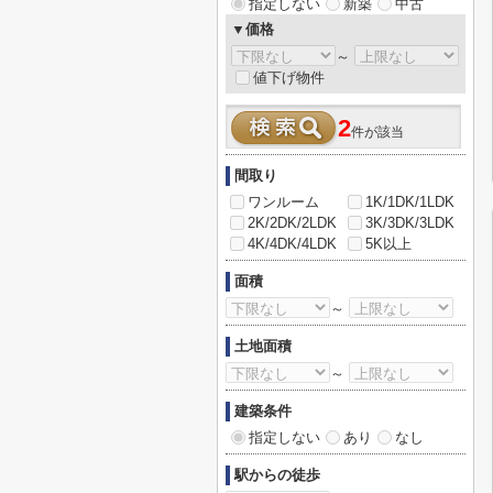
指定しない
新築
中古
▼価格
～
値下げ物件
2
件が該当
間取り
ワンルーム
1K/1DK/1LDK
2K/2DK/2LDK
3K/3DK/3LDK
4K/4DK/4LDK
5K以上
面積
～
土地面積
～
建築条件
指定しない
あり
なし
駅からの徒歩