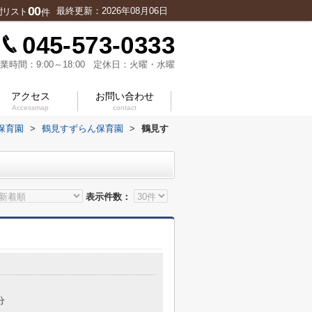
00
最終更新：2026年08月06日
討リスト
件
045-573-0333
業時間：9:00～18:00 定休日：火曜・水曜
アクセス
お問い合わせ
Accessmap
contact
保育園
>
鶴見すずらん保育園
>
鶴見す
表示件数：
分