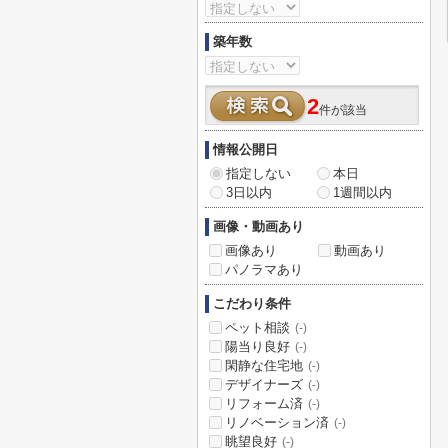
築年数
2
件が該当
情報公開日
指定しない
本日
3日以内
1週間以内
画像・動画あり
画像あり
動画あり
パノラマあり
こだわり条件
ペット相談
(-)
陽当り良好
(-)
閑静な住宅地
(-)
デザイナーズ
(-)
リフォーム済
(-)
リノベーション済
(-)
眺望良好
(-)