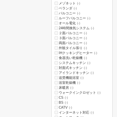
メゾネット
(-)
ベランダ
(-)
バルコニー
(-)
ルーフバルコニー
(-)
オール電化
(-)
24時間換気システム
(-)
２面バルコニー
(-)
３面バルコニー
(-)
両面バルコニー
(-)
外観タイル張り
(-)
IHクッキングヒーター
(-)
食器洗い乾燥機
(-)
システムキッチン
(-)
対面式キッチン
(-)
アイランドキッチン
(-)
追焚機能浴室
(-)
浴室乾燥機
(-)
床暖房
(-)
ウォークインクロゼット
(-)
CS
(-)
BS
(-)
CATV
(-)
インターネット対応
(-)