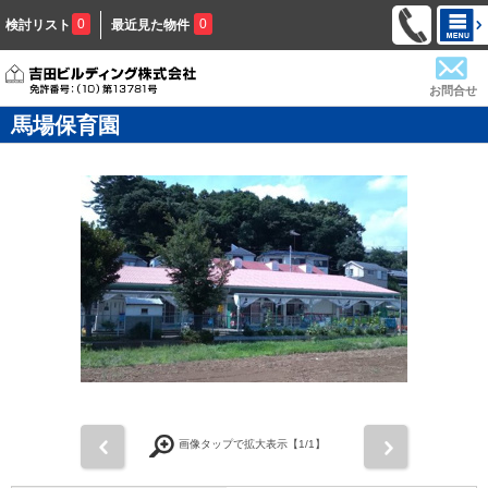
0
0
検討リスト
最近見た物件
お問合せ
馬場保育園
前
次
画像タップで拡大表示【
1
/1】