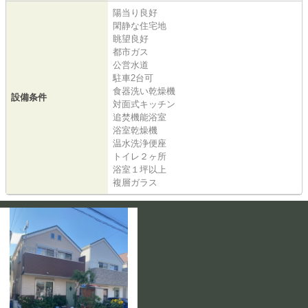
陽当り良好
閑静な住宅地
眺望良好
都市ガス
公営水道
駐車2台可
食器洗い乾燥機
設備条件
対面式キッチン
追焚機能浴室
浴室乾燥機
温水洗浄便座
トイレ２ヶ所
浴室１坪以上
複層ガラス