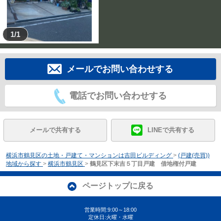
1/1
メールでお問い合わせする
電話でお問い合わせする
メールで共有する
LINEで共有する
横浜市鶴見区の土地・戸建て・マンションは吉田ビルディング
>
(戸建(売買))
地域から探す
>
横浜市鶴見区
>
鶴見区下末吉５丁目戸建 借地権付戸建
ページトップに戻る
営業時間:9:00～18:00
定休日:火曜・水曜