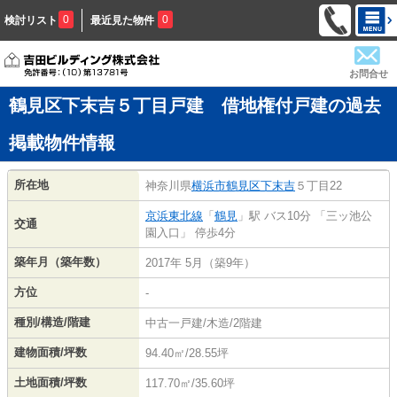
0
0
検討リスト
最近見た物件
お問合せ
鶴見区下末吉５丁目戸建 借地権付戸建の過去
掲載物件情報
所在地
神奈川県
横浜市鶴見区
下末吉
５丁目22
京浜東北線
「
鶴見
」駅 バス10分 「三ッ池公
交通
園入口」 停歩4分
築年月（築年数）
2017年 5月（築9年）
方位
-
種別/構造/階建
中古一戸建/木造/2階建
建物面積/坪数
94.40㎡/28.55坪
土地面積/坪数
117.70㎡/35.60坪