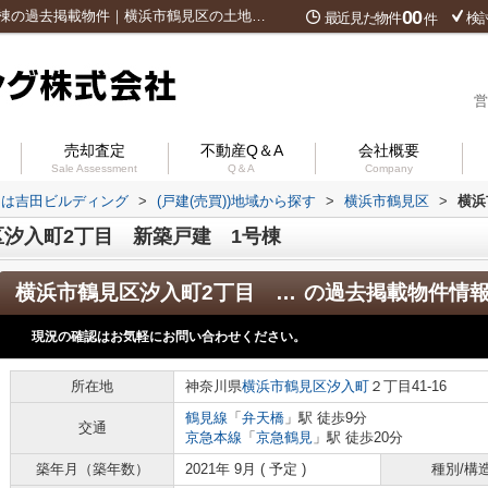
00
横浜市鶴見区汐入町2丁目 新築戸建 1号棟の過去掲載物件｜横浜市鶴見区の土地・戸建て・マンションは吉田ビルディング
最近見た物件
検
件
営
売却査定
不動産Q＆A
会社概要
Sale Assessment
Q＆A
Company
ンは吉田ビルディング
>
(戸建(売買))地域から探す
>
横浜市鶴見区
>
横浜
汐入町2丁目 新築戸建 1号棟
横浜市鶴見区汐入町2丁目 新築戸建 1号棟
の過去掲載物件情
現況の確認はお気軽にお問い合わせください。
所在地
神奈川県
横浜市鶴見区
汐入町
２丁目41-16
鶴見線
「
弁天橋
」駅 徒歩9分
交通
京急本線
「
京急鶴見
」駅 徒歩20分
築年月（築年数）
2021年 9月 ( 予定 )
種別/構