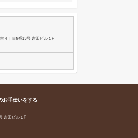
４丁目9番13号 吉田ビル１F
のお手伝いをする
号 吉田ビル１F