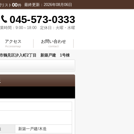
00
最終更新：2026年08月06日
討リスト
件
045-573-0333
業時間：9:00～18:00 定休日：火曜・水曜
アクセス
お問い合わせ
Accessmap
contact
市鶴見区汐入町2丁目 新築戸建 1号棟
報
造
新築一戸建/木造