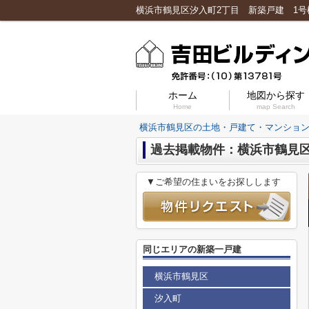
ホーム
地図から探す
Home
map Search
横浜市鶴見区の土地・戸建て・マンショ
過去掲載物件：横浜市鶴見区
▼ご希望の住まいをお探しします
同じエリアの新築一戸建
横浜市鶴見区
汐入町