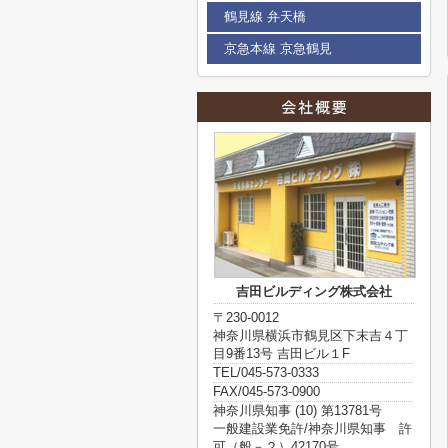
鶴見線 弁天橋
京急本線 京急鶴見
吉田ビルディング株式会社
〒230-0012
神奈川県横浜市鶴見区下末吉４丁
目9番13号 吉田ビル１F
TEL/045-573-0333
FAX/045-573-0900
神奈川県知事 (10) 第13781号
一般建設業免許/神奈川県知事 許
可（般－２）42170号