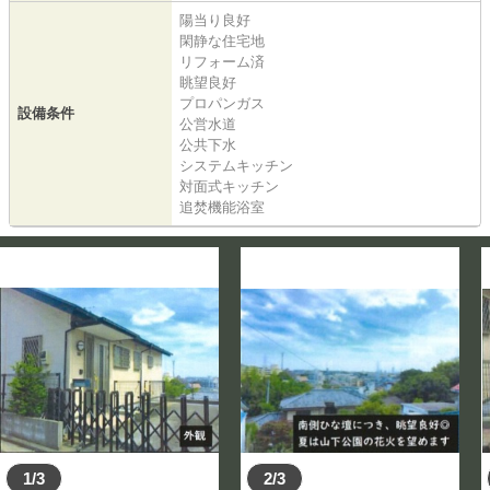
陽当り良好
閑静な住宅地
リフォーム済
眺望良好
プロパンガス
設備条件
公営水道
公共下水
システムキッチン
対面式キッチン
追焚機能浴室
1/3
2/3