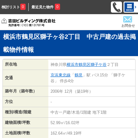
0
0
検討リスト
最近見た物件
お問合せ
横浜市鶴見区獅子ヶ谷2丁目 中古戸建の過去掲
載物件情報
所在地
神奈川県
横浜市鶴見区
獅子ケ谷
２丁目
京浜東北線
「
鶴見
」駅 バス15分 「獅子ケ
交通
谷」 停歩4分
築年月（築年数）
2006年 12月（築19年）
方位
-
種別/構造/階建
中古一戸建/木造/1階建 地下1階
建物面積/坪数
52.99㎡/16.02坪
土地面積/坪数
162.64㎡/49.19坪