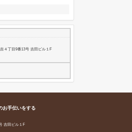
４丁目9番13号 吉田ビル１F
のお手伝いをする
号 吉田ビル１F