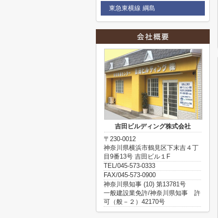
東急東横線 綱島
吉田ビルディング株式会社
〒230-0012
神奈川県横浜市鶴見区下末吉４丁
目9番13号 吉田ビル１F
TEL/045-573-0333
FAX/045-573-0900
神奈川県知事 (10) 第13781号
一般建設業免許/神奈川県知事 許
可（般－２）42170号