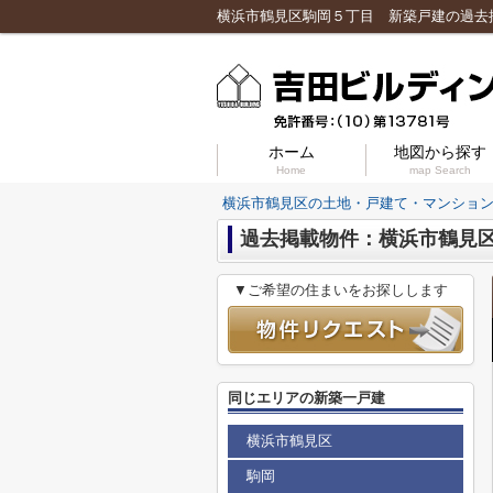
ホーム
地図から探す
Home
map Search
横浜市鶴見区の土地・戸建て・マンショ
過去掲載物件：横浜市鶴見
▼ご希望の住まいをお探しします
同じエリアの新築一戸建
横浜市鶴見区
駒岡