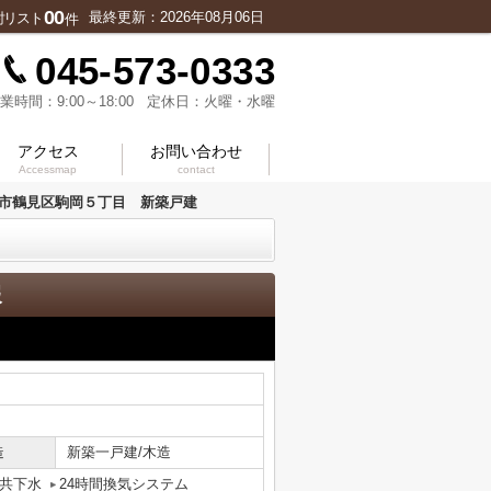
00
最終更新：2026年08月06日
討リスト
件
045-573-0333
業時間：9:00～18:00 定休日：火曜・水曜
アクセス
お問い合わせ
Accessmap
contact
市鶴見区駒岡５丁目 新築戸建
報
造
新築一戸建/木造
共下水
24時間換気システム