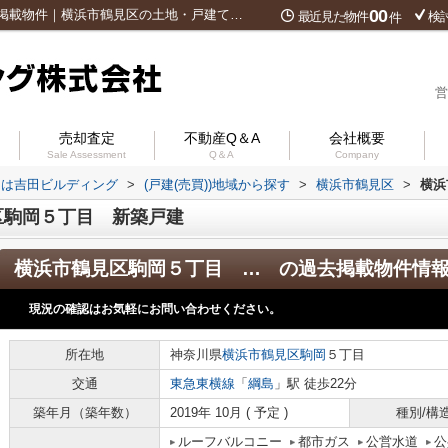
00
横浜市鶴見区駒岡５丁目 新築戸建の過去掲載物件｜横浜市鶴見区の土地・戸建て・マンションは吉田ビルディング
最近見た物件
検
件
営
売却査定
不動産Q＆A
会社概要
Sale Assessment
Q＆A
Company
ンは吉田ビルディング
>
(戸建(売買))地域から探す
>
横浜市鶴見区
>
横浜
区駒岡５丁目 新築戸建
横浜市鶴見区駒岡５丁目 新築戸建
の過去掲載物件情
現況の確認はお気軽にお問い合わせください。
所在地
神奈川県
横浜市鶴見区
駒岡
５丁目
交通
東急東横線
「
綱島
」駅 徒歩22分
築年月（築年数）
2019年 10月 ( 予定 )
種別/構
ルーフバルコニー
都市ガス
公営水道
公