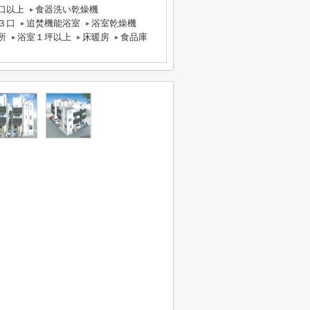
口以上
食器洗い乾燥機
３口
追焚機能浴室
浴室乾燥機
所
浴室１坪以上
床暖房
食品庫