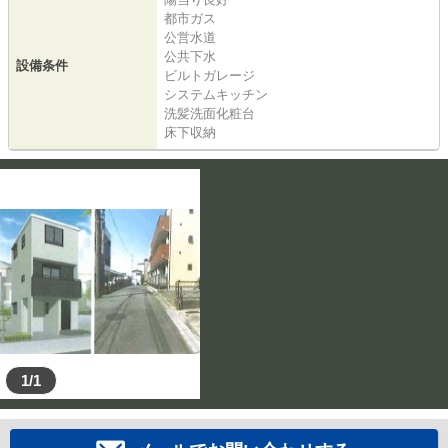
都市ガス
公営水道
公共下水
設備条件
ビルトガレージ
システムキッチン
洗髪洗面化粧台
床下収納
1/1