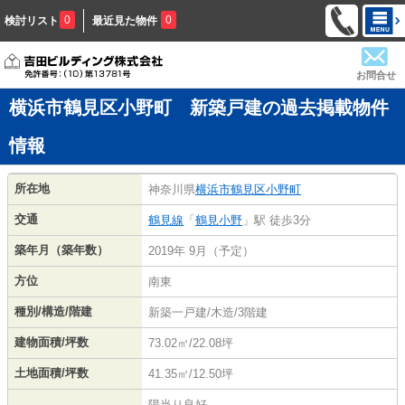
0
0
検討リスト
最近見た物件
お問合せ
横浜市鶴見区小野町 新築戸建の過去掲載物件
情報
所在地
神奈川県
横浜市鶴見区
小野町
交通
鶴見線
「
鶴見小野
」駅 徒歩3分
築年月（築年数）
2019年 9月（予定）
方位
南東
種別/構造/階建
新築一戸建/木造/3階建
建物面積/坪数
73.02㎡/22.08坪
土地面積/坪数
41.35㎡/12.50坪
陽当り良好