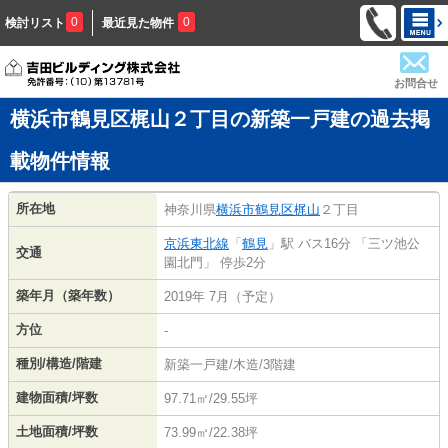
0
0
検討リスト
最近見た物件
お問合せ
横浜市鶴見区梶山２丁目の新築一戸建の過去掲
載物件情報
所在地
神奈川県
横浜市鶴見区
梶山
２丁目
京浜東北線
「
鶴見
」駅 バス16分 「三ツ池公
交通
園北門」 停歩2分
築年月（築年数）
2019年 7月（予定）
方位
-
種別/構造/階建
新築一戸建/木造/3階建
建物面積/坪数
97.71㎡/29.55坪
土地面積/坪数
73.99㎡/22.38坪